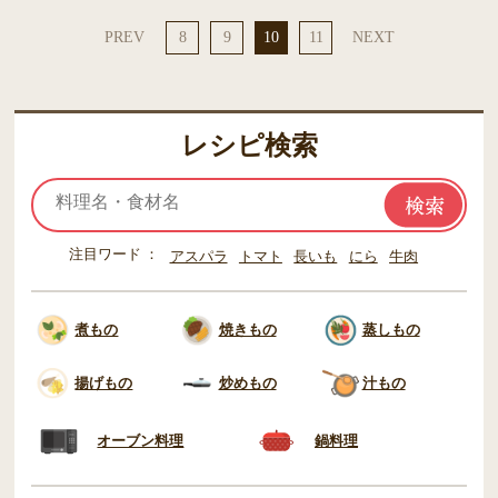
PREV
8
9
10
11
NEXT
レシピ検索
注目ワード
アスパラ
トマト
長いも
にら
牛肉
煮もの
焼きもの
蒸しもの
揚げもの
炒めもの
汁もの
オーブン料理
鍋料理