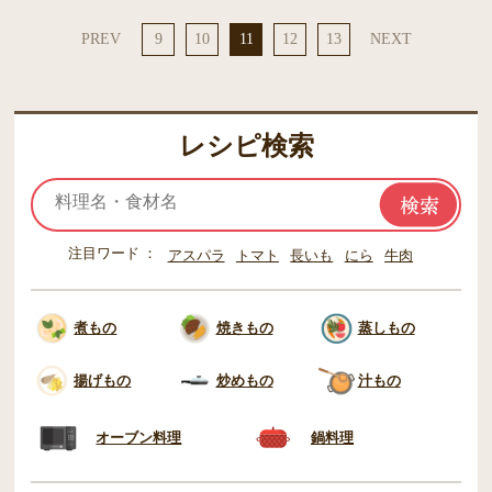
PREV
9
10
11
12
13
NEXT
レシピ検索
注目ワード
アスパラ
トマト
長いも
にら
牛肉
煮もの
焼きもの
蒸しもの
揚げもの
炒めもの
汁もの
オーブン料理
鍋料理