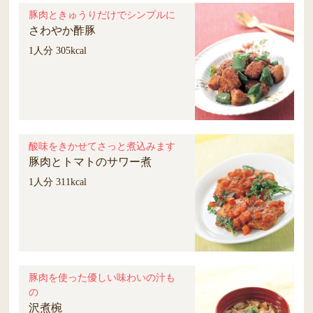
豚肉ときゅうりだけでシンプルに
さわやか酢豚
1人分 305kcal
酸味をきかせてさっと煮込みます
豚肉とトマトのサワー煮
1人分 311kcal
豚肉を使った優しい味わいの汁も
の
沢煮椀