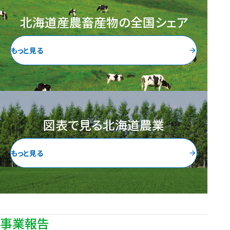
北海道産農畜産物の全国シェア
もっと見る
arrow_forward
図表で見る北海道農業
もっと見る
arrow_forward
事業報告