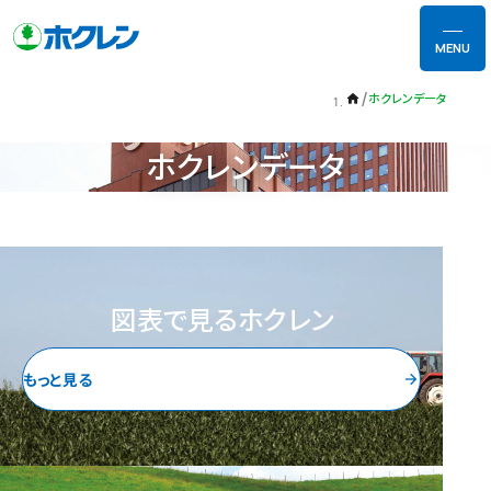
MENU
ホクレンデータ
home
ホクレンデータ
図表で見るホクレン
もっと見る
arrow_forward