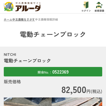
ログイン
新規登録
ホーム
中古農機をさがす
中古農機情報詳細
電動チェーンブロック
NITCHI
電動チェーンブロック
0522369
照会No.：
販売価格
82,500
円(税込)