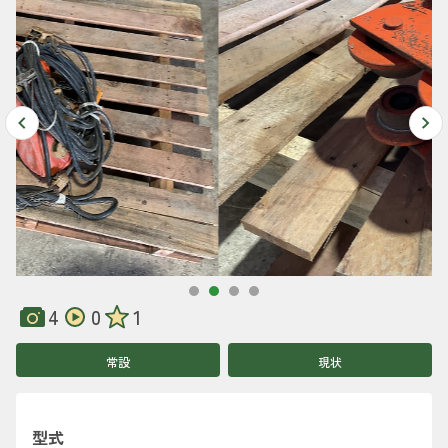
4
0
1
常設
現状
型式