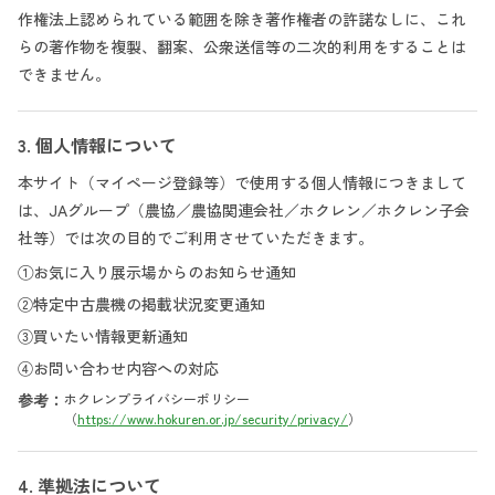
作権法上認められている範囲を除き著作権者の許諾なしに、これ
らの著作物を複製、翻案、公衆送信等の二次的利用をすることは
できません。
3. 個人情報について
本サイト（マイページ登録等）で使用する個人情報につきまして
は、JAグループ（農協／農協関連会社／ホクレン／ホクレン子会
社等）では次の目的でご利用させていただきます。
①お気に入り展示場からのお知らせ通知
②特定中古農機の掲載状況変更通知
③買いたい情報更新通知
④お問い合わせ内容への対応
参考：
ホクレンプライバシーポリシー
（
https://www.hokuren.or.jp/security/privacy/
）
4. 準拠法について