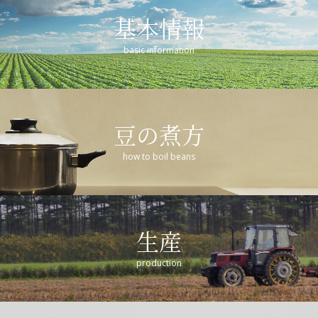
基本情報
basic information
豆の煮方
how to boil beans
生産
production