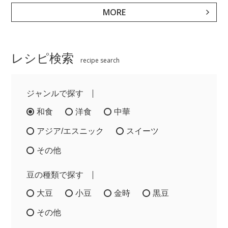
MORE
レシピ検索
recipe search
ジャンルで探す
和食
洋食
中華
アジア/エスニック
スイーツ
その他
豆の種類で探す
大豆
小豆
金時
黒豆
その他