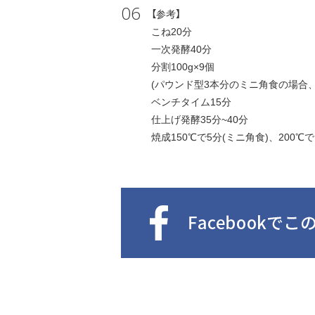
06
【
こね20分
一次発酵40分
分割100g×9個
(パウンド型3本分のミニ角食の場合、丸
ベンチタイム15分
仕上げ発酵35分~40分
焼成150℃で5分(ミニ角食)、200℃で