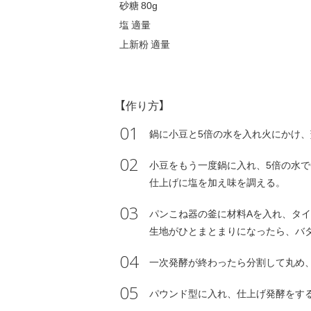
砂糖 80g
塩 適量
上新粉 適量
【作り方】
01
鍋に小豆と5倍の水を入れ火にかけ
02
小豆をもう一度鍋に入れ、5倍の水
仕上げに塩を加え味を調える。
03
パンこね器の釜に材料Aを入れ、タ
生地がひとまとまりになったら、バタ
04
一次発酵が終わったら分割して丸め
05
パウンド型に入れ、仕上げ発酵をす