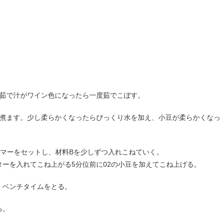
、茹で汁がワイン色になったら一度茹でこぼす。
で煮ます。少し柔らかくなったらびっくり水を加え、小豆が柔らかくなっ
イマーをセットし、材料Bを少しずつ入れこねていく。
ーを入れてこね上がる5分位前に02の小豆を加えてこね上げる。
、ベンチタイムをとる。
る。