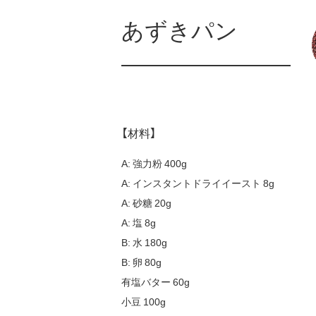
あずきパン
【材料】
A: 強力粉 400g
A: インスタントドライイースト 8g
A: 砂糖 20g
A: 塩 8g
B: 水 180g
B: 卵 80g
有塩バター 60g
小豆 100g