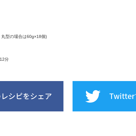
参
型の場合は60g×18個)
12分