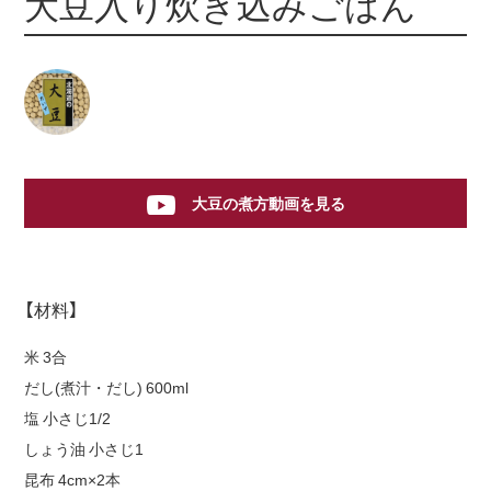
大豆入り炊き込みごはん
大豆の煮方動画を見る
【材料】
米 3合
だし(煮汁・だし) 600ml
塩 小さじ1/2
しょう油 小さじ1
昆布 4cm×2本