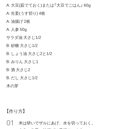
A: 大豆(茹でておく)または「大豆でごはん」 60g
A: 生姜(うす切り) 4枚
A: 油揚げ 2枚
A: 人参 50g
サラダ油 大さじ1/2
B: 砂糖 大さじ1/2
B: しょう油 大さじ2と1/2
B: みりん 大さじ1
B: 酒 大さじ2
B: だし 大さじ1/2
木の芽
【作り方】
01
米は研いでザルにあげ、水を切っておく。