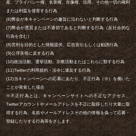
産、プライバシー権、名誉権、肖像権、信用、その他一切の権利
または利益を侵害する行為
(6)弊会が本キャンペーンの趣旨に沿わないと判断する行為
(7)弊会が悪質または不適切であると判断する行為（反社会的な
行為を含む）
(8)営利を目的とした情報提供、広告宣伝もしくは勧誘行為
(9)公序良俗に反する行為
(10)政治活動、選挙活動、宗教活動またはこれらに類する行為
(11)Twitterの利用規約・法令に違反する行為
(12)当キャンペーンへの応募にあたり、不正行為（※）を働いた
ことが発覚した場合
※不正行為とは、キャンペーンサイトへの不正なアクセス、
Twitterアカウントやメールアドレスを不正に取得したり大量に取
得する行為、名前やメールアドレスその他の情報を偽って応募・
登録したりする行為等をさします。