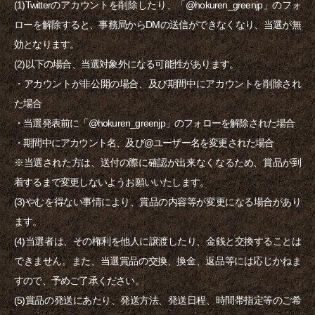
(1)Twitterのアカウントを削除したり、「@hokuren_greenjp」のフォ
ローを解除すると、事務局からDMの送信ができなくなり、当選が無
効となります。
(2)以下の場合、当選対象外になる可能性があります。
・アカウントが非公開の場合、及び期間中にアカウントを削除され
た場合
・当選発表前に「@hokuren_greenjp」のフォローを解除された場合
・期間中にアカウント名、及び@ユーザー名を変更された場合
※当選された方は、送付の際に確認が出来なくなるため、賞品が到
着するまで変更しないようお願いいたします。
(3)やむを得ない事情により、賞品の内容等が変更になる場合があり
ます。
(4)当選者は、その権利を他人に譲渡したり、金銭と交換することは
できません。また、当選賞品の交換、換金、返品等には応じかねま
すので、予めご了承ください。
(5)賞品の発送にあたり、発送方法、発送日程、時間帯指定等のご希