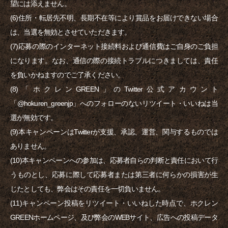
望には添えません。
(6)住所・転居先不明、長期不在等により賞品をお届けできない場合
は、当選を無効とさせていただきます。
(7)応募の際のインターネット接続料および通信費はご自身のご負担
になります。なお、通信の際の接続トラブルにつきましては、責任
を負いかねますのでご了承ください。
(8)「ホクレンGREEN」のTwitter公式アカウント
「@hokuren_greenjp」へのフォローのないリツイート・いいねは当
選が無効です。
(9)本キャンペーンはTwitterが支援、承認、運営、関与するものでは
ありません。
(10)本キャンペーンへの参加は、応募者自らの判断と責任において行
うものとし、応募に際して応募者または第三者に何らかの損害が生
じたとしても、弊会はその責任を一切負いません。
(11)キャンペーン投稿をリツイート・いいねした時点で、ホクレン
GREENホームページ、及び弊会のWEBサイト、広告への投稿データ