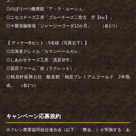
ズ」
◎のぼりべつ酪農館「ア・ラ・ルーシュ」
◎ニセコチーズ工房「ブルーチーズ二世古 空【ku:】」
◎十勝加藤牧場「ジャージーゴーダ12か月」 （各1つ）
【 ディナーBセット：5名様（写真右下）】
◎北海道クレイル「カマンベールカレ」
◎しあわせチーズ工房「茂喜登牛」
◎冨田ファーム「煌（ラクレット）」
◎鶴居村振興公社 酪楽館「鶴居プレミアムゴールド 2年熟
成」 （各1つ）
キャンペーン応募規約
ホクレン農業協同組合連合会（以下、「弊会」）が実施する「あ