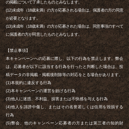
の掲載について了承したものとみなします。
(12)未成年（18歳未満）の方が応募される場合は、保護者の方の同意
が必要となります。
(13)未成年（18歳未満）の方が応募された場合は、同意事項のすべて
に保護者の方が同意したものとみなします。
【禁止事項】
本キャンペーンへの応募に際し、以下の行為を禁止します。弊会
は、応募者が以下に該当する行為を行ったと判断した場合は、投
稿データの非掲載・掲載後削除等の対応をとる場合があります。
(1)本規約に違反する行為
(2)本キャンペーンの運営を妨げる行為
(3)他人に迷惑、不利益、損害または不快感を与える行為
(4)他人を誹謗中傷し、またはその名誉若しくは信用を毀損する
行為
(5)弊会、他のキャンペーン応募者の方または第三者の知的財