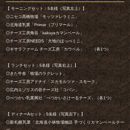
【 モーニングセット：5名様（写真左上）】
◎ニセコ髙橋牧場「モッツァレラミニ」
◎北海道乳業「Primar（プリマール）」
◎チーズ工房角谷「kakuyaカマンベール」
◎チーズ工房NEEDS「大地のほっぺミニ」
◎キサラファーム チーズ工房「カウベル」 （各1つ）
【 ランチセット：5名様（写真右上）】
◎きた牛舎「牧場のラクレット」
◎チーズ工房アドナイ「スカモルツァ・スモーク」
◎広内エゾリスの谷チーズ社「コバン」
◎べつかい乳業興社「べつかいさけーるチーズ」（各1つ）
【 ディナーAセット：5名様（写真左下）】
◎新札幌乳業「北海道小林牧場物語 手づくりカマンベールチー