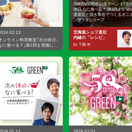
GREEN50周年記念イベント｢次
休日､なに食べる？｣第1回より Vol.
道産豆と焼き鳥缶でつくるオニ
ングラタンスープ
北海道シェフ直伝
2024.02.13
内緒の「レシピ」
オンライン料理教室｢次の休日､
by 下國 伸
なに食べる？｣第1回を実施し…
2024.01.12
2024.01.01