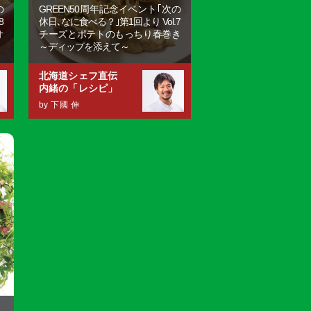
の
GREEN50周年記念イベント｢次の
8
休日､なに食べる？｣第1回より Vol.7
オ
チーズとポテトのもっちり春巻き
～ディップを添えて～
北海道シェフ直伝
内緒の「レシピ」
by 下國 伸