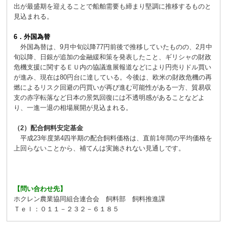
出が最盛期を迎えることで船舶需要も締まり堅調に推移するものと
見込まれる。
6．外国為替
外国為替は、9月中旬以降77円前後で推移していたものの、2月中
旬以降、日銀が追加の金融緩和策を発表したこと、ギリシャの財政
危機支援に関するＥＵ内の協議進展報道などにより円売りドル買い
が進み、現在は80円台に達している。今後は、欧米の財政危機の再
燃によるリスク回避の円買いが再び進む可能性がある一方、貿易収
支の赤字転落など日本の景気回復には不透明感があることなどよ
り、一進一退の相場展開が見込まれる。
（2）配合飼料安定基金
平成23年度第4四半期の配合飼料価格は、直前1年間の平均価格を
上回らないことから、補てんは実施されない見通しです。
【問い合わせ先】
ホクレン農業協同組合連合会 飼料部 飼料推進課
Ｔｅｌ：０１１－２３２－６１８５