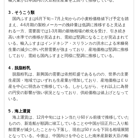
輸入量が日本国内の大豆粕生産量を上回って推移している。
3．そうこう類
国内ふすまは6月下旬～7月上旬からの小麦粉価格値下げ予定を踏
まえ、4-6月期の製粉メーカーの挽砕量は低調に推移すると見込ま
れる一方、需要面では1-3月期の穀物相場の軟化を受け、引き続き
高い水準での推移が見込まれ、需給は堅調になることが見込まれて
いる。輸入ふすまはインドネシア・スリランカの洪水による米糠発
生量の減少に伴い代替需要が強まっており、産地価格は堅調に推移
しており、需給も国内ふすまと同様に堅調に推移している。
4．脱脂粉乳
脱脂粉乳は、新興国の需要は依然旺盛であるものの、世界の主要
生産国・地域ではいずれも生産量が増加しており、産地価格はＥＵ
産を中心に弱含みで推移している。しかしながら、それ以上に為替
の円安の影響が強い状況となっており、供給価格は値上げとなって
いる。
5．海上運賃
海上運賃は、12月中旬にはトン当たり60ドル前後で推移していた
ものの、新造船が順調に竣工していることや中国が旧正月に入り船
舶需要が減少したことから下落し、現在は50ドルを下回る相場展開
となっている。今後は、中国向けを中心とした南米産新穀大豆の輸