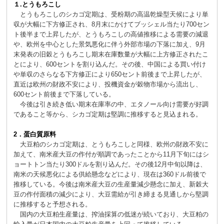
１
.とうもろこし
とうもろこしのシカゴ定期は、受粉期の高温乾燥型天候により単
収が大幅に下方修正され、8月末にかけてブッシェル当たり700セン
ト後半まで上昇したが、とうもろこしの高値推移による需要の減退
や、欧州を中心とした景気悪化に伴う外部市場の下落に加え、9月
末発表の旧穀とうもろこし期末在庫数量が大幅に上方修正されたこ
とにより、600セントを割り込んだ。その後、中国による買い付け
や単収のさらなる下方修正により650セント前後まで上昇したが、
直近は欧州の財政不安により、投機資金が穀物市場から流出し、
600セント前後まで下落している。
今後は引き続き低い期末在庫率の中、エタノール向け需要が好調
であること等から、シカゴ定期は堅調に推移すると見込まれる。
2
．蛋白質原料
大豆粕のシカゴ定期は、とうもろこしと同様、欧州の財政不安に
加えて、南米産大豆の作付が順調であったことから11月下旬にはシ
ョートトン当たり300ドルを割り込んだ。その後12月中旬以降は、
南米の天候悪化による供給懸念などにより、現在は360ドル前後で
推移している。今後は南米産大豆の生産量減少懸念に加え、新穀大
豆の作付面積の減少により、大豆需給が引き締まる見通しから堅調
に推移すると予想される。
国内の大豆粕生産量は、搾油採算の低迷が続いており、大豆粕の