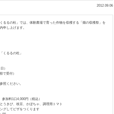
2012.09.06
くるるの杜」では、体験農場で育った作物を収穫する「畑の収穫祭」を
内申し上げます。
「くるるの杜」
（日）
着順で受付）
参照ください。
 参加料1口4,000円（税込）
とうきび、枝豆、かぼちゃ、調理用トマト
ングしてピザをつくります