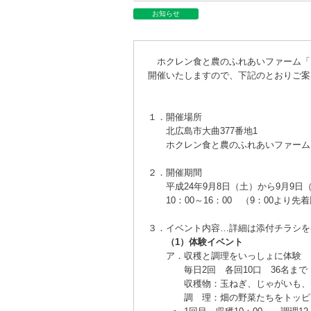
お知らせ
ホクレン食と農のふれあいファーム「
開催いたしますので、下記のとおりご案
１．
開催場所
北広島市大曲377番地1
ホクレン食と農のふれあいファーム
２．
開催期間
平成24年9月8日（土）から9月9日
10：00～16：00 （9：00より先
３．
イベント内容…詳細は添付チラシを
（1）体験イベント
ア．
収穫と調理をいっしょに体験
毎日2回 各回10口 36名まで
収穫物：玉ねぎ、じゃがいも、
調 理：畑の野菜たちをトッピ