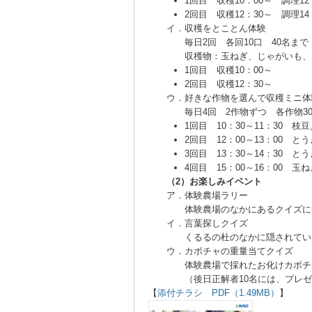
1回目 収穫10：00～ 調理12
2回目 収穫12：30～ 調理14
イ．
収穫をとことん体験
毎日2回 各回10口 40名まで
収穫物：玉ねぎ、じゃがいも、
1回目 収穫10：00～
2回目 収穫12：30～
ウ．
好きな作物を選んで収穫ミニ体
毎日4回 2作物ずつ 各作物3
1回目 10：30～11：30 枝
2回目 12：00～13：00 
3回目 13：30～14：30 
4回目 15：00～16：00 
（2）お楽しみイベント
ア．
体験農場ラリー
体験農場のなかにあるクイズに
イ．
言葉探しクイズ
くるるの杜のなかに隠されてい
ウ．
カボチャの重量当てクイズ
体験農場で採れたお化けカボチ
（後日正解者10名には、プレ
【
添付チラシ PDF（1.49MB）
】