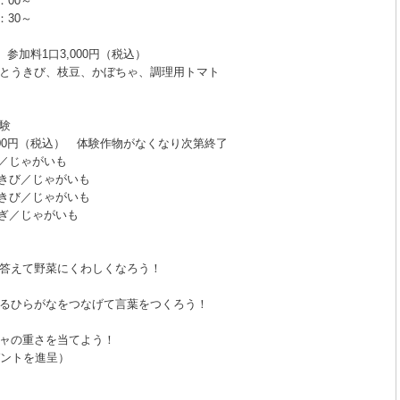
：00～
：30～
 参加料1口3,000円（税込）
とうきび、枝豆、かぼちゃ、調理用トマト
験
00円（税込） 体験作物がなくなり次第終了
豆／じゃがいも
とうきび／じゃがいも
とうきび／じゃがいも
玉ねぎ／じゃがいも
答えて野菜にくわしくなろう！
るひらがなをつなげて言葉をつくろう！
ャの重さを当てよう！
ゼントを進呈）