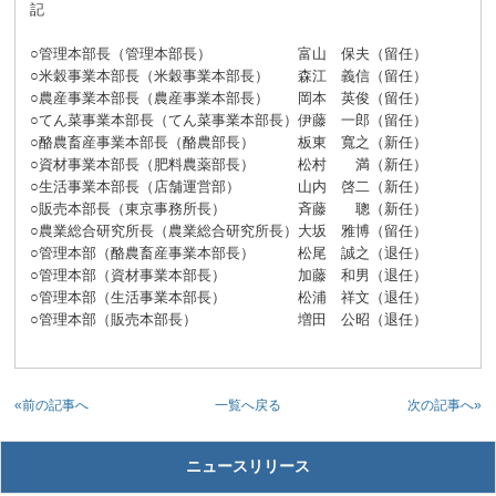
記
○管理本部長（管理本部長）
富山 保夫（留任）
○米穀事業本部長（米穀事業本部長）
森江 義信（留任）
○農産事業本部長（農産事業本部長）
岡本 英俊（留任）
○てん菜事業本部長（てん菜事業本部長）
伊藤 一郎（留任）
○酪農畜産事業本部長（酪農部長）
板東 寬之（新任）
○資材事業本部長（肥料農薬部長）
松村 満（新任）
○生活事業本部長（店舗運営部）
山内 啓二（新任）
○販売本部長（東京事務所長）
斉藤 聰（新任）
○農業総合研究所長（農業総合研究所長）
大坂 雅博（留任）
○管理本部（酪農畜産事業本部長）
松尾 誠之（退任）
○管理本部（資材事業本部長）
加藤 和男（退任）
○管理本部（生活事業本部長）
松浦 祥文（退任）
○管理本部（販売本部長）
増田 公昭（退任）
«前の記事へ
次の記事へ»
一覧へ戻る
ニュースリリース