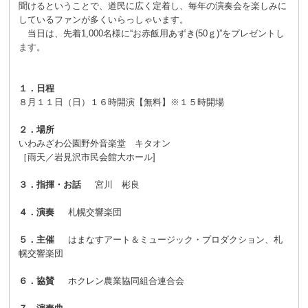
聞けるということで、道民に広く定着し、毎年の演奏会を楽しみに
F
しているファンが多くいらっしゃいます。
（
3
当日は、先着1,000名様に“お赤飯用あずき(50ｇ)”をプレゼントし
6
ます。
5
K
B
）
１．日程
】
８月１１日（日）１６時開演【無料】※１５時開場
２．場所
いわみざわ公園野外音楽堂 キタオン
［雨天／岩見沢市民会館大ホール]
３．指揮・お話
宮川 彬良
４．演奏
札幌交響楽団
５．主催
はまなすアート＆ミュージック・プロダクション、札
幌交響楽団
６．協賛
ホクレン農業協同組合連合会