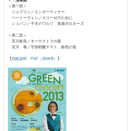
７．演奏曲
＜第一部＞
ジョプリン／エンターティナー
ベートーヴェン／エリーゼのために
ショパン／子犬のワルツ、英雄ポロネーズ
＜第二部＞
宮川彬良／オーケストラの森
宮川 泰／宇宙戦艦ヤマト、銀色の道
【
別紙資料 PDF（365KB）
】