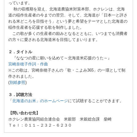
っています。
秋の収穫期を迎え、北海道農協米対策本部、ホクレンは、北海
道の稲作生産者の今までの苦労、そして、北海道が「日本一と評さ
れる米どころを目指そう」という夢と希望をテーマとした北海道の
稲作生産者を応援する歌を制作しました。
この歌が多くの生産者の励みとなるとともに、いつまでも消費者
の方々に愛される北海道米を目指してまいります。
２．タイトル
『ななつの星に願いを込めて～北海道米応援のうた～』
宮崎奈穂子作詞・作曲
※この歌は、宮崎奈穂子さんの「歌・こよみ365」の一環として制
作されました。
(
別紙参照
)
３．試聴方法
「
北海道のお米」のホームページ
にて試聴することができます。
【問い合わせ先】
ホクレン農業協同組合連合会 米穀部 米穀総合課 柴崎
Ｔｅｌ：０１１－２３２－６２３０