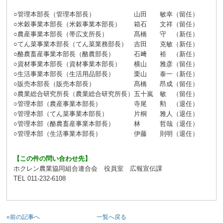
○管理本部長（管理本部長）
山田 敏幸（留任）
○米穀事業本部長（米穀事業本部長）
箱石 文祥（留任）
○農産事業本部長（帯広支所長）
髙橋 守 （新任）
○てん菜事業本部長（てん菜業務部長）
吉田 克敏（新任）
○酪農畜産事業本部長（酪農部長）
石﨑 裕 （新任）
○資材事業本部長（資材事業本部長）
横山 雅彦（留任）
○生活事業本部長（生活用品部長）
栗山 泰一（新任）
○販売本部長（販売本部長）
髙橋 昂成（留任）
○農業総合研究所長（農業総合研究所長）
五十嵐 敏 （留任）
○管理本部（農産事業本部長）
寺尾 勲 （退任）
○管理本部（てん菜事業本部長）
片桐 雅人（退任）
○管理本部（酪農畜産事業本部長）
林 哲哉（退任）
○管理本部（生活事業本部長）
伊藤 則明（退任）
【この件の問い合わせ先】
ホクレン農業協同組合連合会 役員室 広報宣伝課
TEL 011-232-6108
«前の記事へ
一覧へ戻る