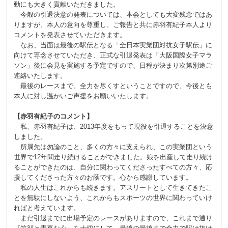
動にも大きく貢献いただきました。
今般の引退決意の発表については、本会としても大変残念ではあ
りますが、本人の意向を尊重し、ご報告と共に赤羽有紀子本人より
コメントを発表させていただきます。
なお、当面は最後の駅伝となる「全日本実業団対抗女子駅伝」に
向けて専念させていただき、正式な引退発表は「大阪国際女子マラ
ソン」後に会見を実施する予定ですので、日程が決まり次第別途ご
連絡いたします。
最後のレースまで、全力を尽くすということですので、今後とも
本人に対し温かいご声援をお願いいたします。
【赤羽有紀子のコメント】
私、赤羽有紀子は、2013年度をもって現役を引退することを決意
しました。
所属先は勿論のこと、多くの方々に支えられ、この実業団という
世界で12年間走り続けることができました。娘を出産して走り続け
ることができたのは、自分に関わってくださったすべての方々、応
援してくださった方々のお蔭です。心から感謝しています。
私の人生はこれからも続きます。アスリートとして生きてきたこ
とを無駄にしないよう、これからもスポーツの世界に関わっていけ
ればと考えています。
まだ引退までに出場予定のレースがありますので、これまで通り