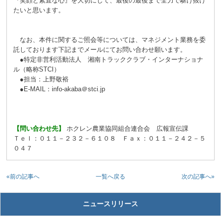
『笑顔と素直な心』を大切にして、最後の最後まで全力で駆け抜け
たいと思います。
なお、本件に関するご照会等については、マネジメント業務を委
託しております下記までメールにてお問い合わせ願います。
●特定非営利活動法人 湘南トラッククラブ・インターナショナ
ル（略称STCI）
●担当：上野敬裕
●E-MAIL：info-akaba＠stci.jp
【問い合わせ先】
ホクレン農業協同組合連合会 広報宣伝課
Ｔｅｌ：０１１－２３２－６１０８ Ｆａｘ：０１１－２４２－５
０４７
«前の記事へ
次の記事へ»
一覧へ戻る
ニュースリリース