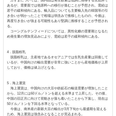
ふすまについては、国内品は発生数量は低調に推移する見込みで
あるが、需要面では他原料への移行が進むことが予想され、需給は
若干の緩和傾向にある。輸入品についても主要輸入先の韓国等の引
き合いが弱かったことで相場は弱含みで推移したものの、今後は、
再度引き合いが強まる可能性もあり堅調に推移することが予想され
る。
コーングルテンフィードについては、異性化糖の需要期となるた
め発生量の増加見込みにより、需給は若干の緩和傾向にある。
4．脱脂粉乳
脱脂粉乳は、主産地であるオセアニアでは生乳生産量は回復して
いるが、中国向けの輸出需要が非常に強いことから産地価格が上昇
しており、価格は値上げとなる。
5．海上運賃
海上運賃は、中国向けの大豆や鉄鉱石の輸送需要が増加したこと
から、12月には60ドル／トンを超える水準まで上昇した。その後、
中国の旧正月に向けて荷動きが落ち着いたことから下落し、現在は
50ドル／トンを下回る水準となっている。
今後は、南米産の新穀大豆の輸出が3月下旬から最盛期を迎える
ため、海上運賃は強含みとなることが見込まれる。