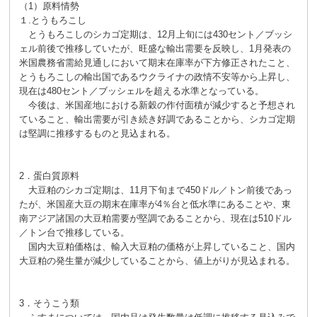
（1）原料情勢
１.とうもろこし
とうもろこしのシカゴ定期は、12月上旬には430セント／ブッシ
ェル前後で推移していたが、旺盛な輸出需要を反映し、1月発表の
米国農務省需給見通しにおいて期末在庫率が下方修正されたこと、
とうもろこしの輸出国であるウクライナの政情不安等から上昇し、
現在は480セント／ブッシェルを超える水準となっている。
今後は、米国産地における新穀の作付面積が減少すると予想され
ていること、輸出需要が引き続き好調であることから、シカゴ定期
は堅調に推移するものと見込まれる。
2．蛋白質原料
大豆粕のシカゴ定期は、11月下旬まで450ドル／トン前後であっ
たが、米国産大豆の期末在庫率が4％台と低水準にあることや、東
南アジア諸国の大豆粕需要が堅調であることから、現在は510ドル
／トン台で推移している。
国内大豆粕価格は、輸入大豆粕の価格が上昇していること、国内
大豆粕の発生量が減少していることから、値上がりが見込まれる。
3．そうこう類