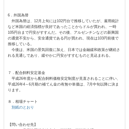
6．外国為替
外国為替は、12月上旬には102円台で推移していたが、雇用統計
など米国の経済指標が良好であったことからドルが買われ、一時
105円台まで円安がすすんだ。その後、アルゼンチンなどの新興国
の通貨不安から、安全通貨である円が買われ、現在は103円前後で
推移している。
今後は、米国の景気回復に加え、日本では金融緩和政策が継続さ
れる見通しであり、緩やかに円安がすすむものと見込まれる。
７．配合飼料安定基金
平成26年度から配合飼料価格安定制度が見直されることに伴い、
平成26年4～6月期の補てん金の有無や単価は、7月中旬以降に決ま
ります。
８．相場チャート
別紙のとおり
【問い合わせ先】