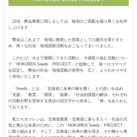
日頃、弊会事業に関しましては、格別のご高配を賜り厚くお礼申
し上げます。
弊会はこれまで、地域に根差した団体としての責任を果たすた
め、様々な社会・地域貢献活動をおこなってまいりました。
このたび、今まで展開してきた活動と、今後取り組む活動につい
て「HOKUREN Seeds PROJECT」と総称して、統一ロゴマーク
を設定し、弊会の社会・地域貢献の姿勢を、広く、よりわかりやす
く発信いたします。
「Seeds」とは、「北海道に未来の種を撒く」との思いを込め、
「支援」「教育」「環境」「振興」「社会的課題の解決」それぞれ
の活動分野を意味する英語の頭文字から命名し、「種」をあらわし
ております。
私たちホクレンは、北海道農業・北海道に暮らす人々・社会の元
気と豊かな未来のために、この「HOKUREN Seeds PROJECT」
に取り組みます。そして、北海道に未来の種を蒔き、その種から希