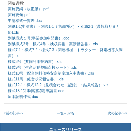
関連資料:
実施要綱（改正版）.pdf
実施要領.pdf
申請様式一覧表.doc
別紙1-1(申請書）・別添1-1（申請内訳）・別添2-1（農協取りまと
め).xls
別紙様式１号(事業参加申請書）.doc
別紙様式3号・様式4号（検収調書・実績報告書）.xls
様式7-1・様式7-2・様式7-3（関連機械・トラクター・発電機導入調
書）.xls
様式8号（共同利用誓約書）.xls
様式9号（生産活動規範点検シート）.xls
様式10号（配合飼料価格安定制度加入申告書）.xls
様式11号（経営状況報告書）.xls
様式12-1・様式12-2（見積合わせ（記録）・結果報告）.xls
様式13-1知事特認認定申請書.doc
原本証明様式.doc
«前の記事へ
次の記事へ»
一覧へ戻る
ニュースリリース