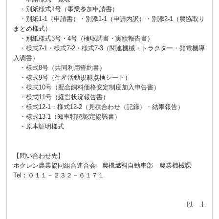
・別紙様式1号（事業参加申請書）
・別紙1-1（申請書）・別添1-1（申請内訳）・別添2-1（農協取り
まとめ様式）
・別紙様式3号・4号（検収調書・実績報告書）
・様式7-1・様式7-2・様式7-3（関連機械・トラクター・発電機導
入調書）
・様式8号（共同利用誓約書）
・様式9号（生産活動規範点検シート）
・様式10号（配合飼料価格安定制度加入申告書）
・様式11号（経営状況報告書）
・様式12-1・様式12-2（見積合わせ（記録）・結果報告）
・様式13-1（知事特認認定協議書）
・原本証明様式
【問い合わせ先】
ホクレン農業協同組合連合会 農機燃料自動車部 農業機械課
Tel：０１１－２３２－６１７１
以 上