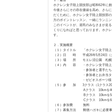
ホクレン女子陸上競技部は昭和62年に
今後さらにその存在価値を高め、さらに
だくために、ホクレン女子陸上競技部の
方のポイントレッスン、一緒にランニン
このイベントが、道民のみなさまが走る
くりになればと思っております。ホクレ
す。
２．実施概要
（１）タイトル 「ホクレン女子陸上部
（２）日 時 平成26年5月24日（土）
（３）場 所 モエレ沼公園 札幌市
（４）内 容 ・ホクレン女子陸上競
・参加者と選手たちによ
・参加者とお弁当タイム、太
・ゼビオスポーツ様ご協力に
（５）参 加 3クラス（1クラス20
Aクラス 10kmを40分程
Bクラス 10kmを50分
Cクラス 10kmを60分
（６）参加費 無料
（７）募集方法 郵便ハガキに必要事