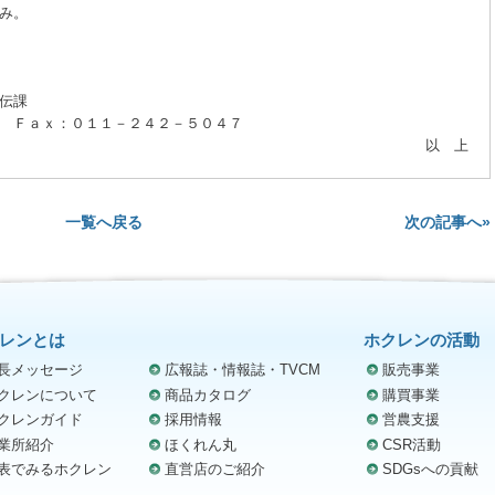
み。
伝課
Ｆａｘ：０１１－２４２－５０４７
以 上
次の記事へ»
一覧へ戻る
レンとは
ホクレンの活動
長メッセージ
広報誌・情報誌・TVCM
販売事業
クレンについて
商品カタログ
購買事業
クレンガイド
採用情報
営農支援
業所紹介
ほくれん丸
CSR活動
表でみるホクレン
直営店のご紹介
SDGsへの貢献