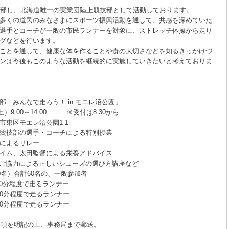
創部し、北海道唯一の実業団陸上競技部として活動しております。
多くの道民のみなさまにスポーツ振興活動を通して、共感を深めていた
選手とコーチが一般の市民ランナーを対象に、ストレッチ体操から走り
グなどを行います。
ことを通して、健康な体を作ることや食の大切さなどを知るきっかけづ
ンは今後もこのような活動を継続的に実施していきたいと考えておりま
 みんなで走ろう！ in モエレ沼公園」
9:00～14:00 ※受付は8:30から
東区モエレ沼公園1-1
技部の選手・コーチによる特別授業
るリレー
田監督による栄養アドバイス
よる正しいシューズの選び方講座など
名）合計60名の、一般参加者
度で走るランナー
程度で走るランナー
程度で走るランナー
項を明記の上、事務局まで郵送。