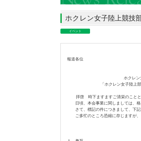
ホクレン女子陸上競技
イベント
平成
報道各位
ホクレ
ホクレン
「ホクレン女子陸上部
拝啓 時下ますますご清栄のことと
日頃、本会事業に関しましては、格別
さて、標記の件につきまして、下記の
ご多忙のところ恐縮に存じますが、ご
１．趣旨