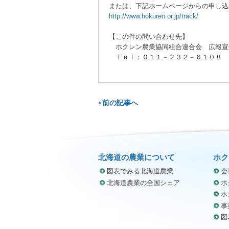
または、下記ホームページからの申し込
http://www.hokuren.or.jp/track/
【この件の問い合わせ先】
ホクレン農業協同組合連合会 広報宣
Ｔｅｌ：０１１－２３２－６１０８ 
«前の記事へ
北海道の農業について
ホク
図表でみる北海道農業
会
北海道農業の全国シェア
ホ
ホ
事
図