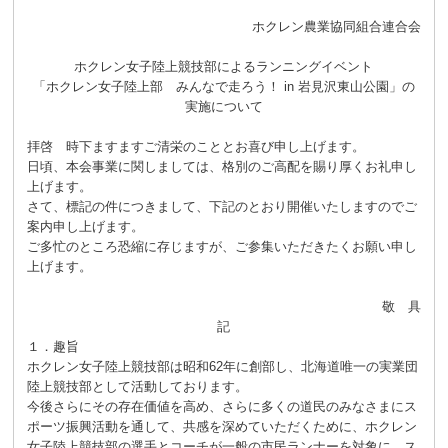
ホクレン農業協同組合連合会
ホクレン女子陸上競技部によるランニングイベント
「ホクレン女子陸上部 みんなで走ろう！ in 岩見沢東山公園」の
実施について
拝啓 時下ますますご清栄のこととお喜び申し上げます。
日頃、本会事業に関しましては、格別のご高配を賜り厚くお礼申し
上げます。
さて、標記の件につきまして、下記のとおり開催いたしますのでご
案内申し上げます。
ご多忙のところ恐縮に存じますが、ご参集いただきたくお願い申し
上げます。
敬 具
記
１．趣旨
ホクレン女子陸上競技部は昭和62年に創部し、北海道唯一の実業団
陸上競技部として活動しております。
今後さらにその存在価値を高め、さらに多くの道民のみなさまにス
ポーツ振興活動を通して、共感を深めていただくために、ホクレン
女子陸上競技部の選手とコーチが一般の市民ランナーを対象に、ス