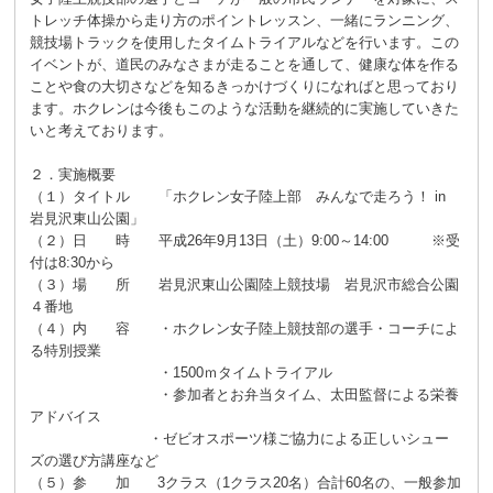
トレッチ体操から走り方のポイントレッスン、一緒にランニング、
競技場トラックを使用したタイムトライアルなどを行います。この
イベントが、道民のみなさまが走ることを通して、健康な体を作る
ことや食の大切さなどを知るきっかけづくりになればと思っており
ます。ホクレンは今後もこのような活動を継続的に実施していきた
いと考えております。
２．実施概要
（１）タイトル 「ホクレン女子陸上部 みんなで走ろう！ in
岩見沢東山公園」
（２）日 時 平成26年9月13日（土）9:00～14:00 ※受
付は8:30から
（３）場 所 岩見沢東山公園陸上競技場 岩見沢市総合公園
４番地
（４）内 容 ・ホクレン女子陸上競技部の選手・コーチによ
る特別授業
・1500ｍタイムトライアル
・参加者とお弁当タイム、太田監督による栄養
アドバイス
・ゼビオスポーツ様ご協力による正しいシュー
ズの選び方講座など
（５）参 加 3クラス（1クラス20名）合計60名の、一般参加