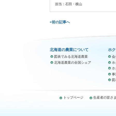
担当：石田・横山
«前の記事へ
北海道の農業について
ホク
図表でみる北海道農業
会
北海道農業の全国シェア
ホ
ホ
事
図
トップページ
生産者の皆さ