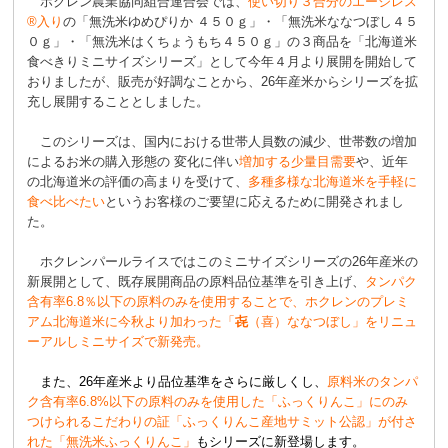
ホクレン農業協同組合連合会では、
使い切り３合分のエージレス
®入り
の「無洗米ゆめぴりか ４５０ｇ」・「無洗米ななつぼし４５
０ｇ」・「無洗米はくちょうもち４５０ｇ」の３商品を「北海道米
食べきりミニサイズシリーズ」として今年４月より展開を開始して
おりましたが、販売が好調なことから、26年産米からシリーズを拡
充し展開することとしました。
このシリーズは、国内における世帯人員数の減少、世帯数の増加
によるお米の購入形態の 変化に伴い
増加する少量目需要
や、近年
の北海道米の評価の高まりを受けて、
多種多様な北海道米を手軽に
食べ比べたい
というお客様のご要望に応えるために開発されまし
た。
ホクレンパールライスではこのミニサイズシリーズの26年産米の
新展開として、既存展開商品の原料品位基準を引き上げ、
タンパク
含有率6.8％以下の原料のみを使用することで、ホクレンのプレミ
アム北海道米に今秋より加わった「
㐂
（喜）ななつぼし」をリニュ
ーアルしミニサイズで新発売。
また、26年産米より品位基準をさらに厳しくし、
原料米のタンパ
ク含有率6.8%以下の原料のみを使用した「ふっくりんこ」にのみ
つけられるこだわりの証「ふっくりんこ産地サミット公認」が付さ
れた「無洗米ふっくりんこ」
もシリーズに新登場します。