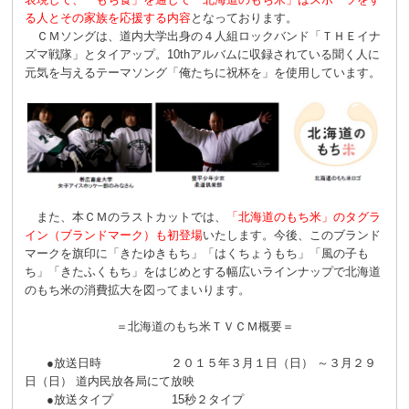
る人とその家族を応援する内容
となっております。
ＣＭソングは、道内大学出身の４人組ロックバンド「ＴＨＥイナ
ズマ戦隊」とタイアップ。10thアルバムに収録されている聞く人に
元気を与えるテーマソング「俺たちに祝杯を」を使用しています。
また、本ＣＭのラストカットでは、
「北海道のもち米」のタグラ
イン（ブランドマーク）も初登場
いたします。今後、このブランド
マークを旗印に「きたゆきもち」「はくちょうもち」「風の子も
ち」「きたふくもち」をはじめとする幅広いラインナップで北海道
のもち米の消費拡大を図ってまいります。
＝北海道のもち米ＴＶＣＭ概要＝
●放送日時 ２０１５年３月１日（日） ～３月２９
日（日） 道内民放各局にて放映
●放送タイプ 15秒２タイプ