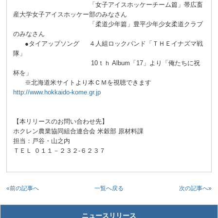
「女子アイスホッケーチーム篇」帯広畜
産大学女子アイスホッケー部のみなさん
「柔道少年篇」豊平少年少女柔道クラブ
のみなさん
●タイアップソング ４人組ロックバンド「ＴＨＥイナズマ戦
隊」
10ｔｈ Album「17」より「俺たちに祝
杯を」
※北海道米サイトより本ＣＭを視聴できます
http://www.hokkaido-kome.gr.jp
【本リリースのお問い合わせ先】
ホクレン農業協同組合連合会 米穀部 原材料課
担当：戸谷・山之内
ＴＥＬ ０１１－２３２-６２３７
«前の記事へ
次の記事へ»
一覧へ戻る
ニュースリリース