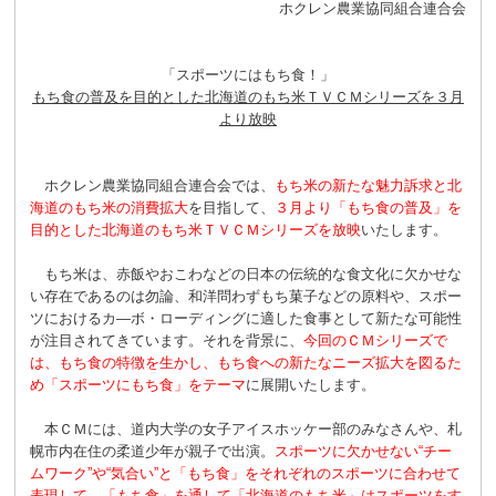
ホクレン農業協同組合連合会
「スポーツにはもち食！」
もち食の普及を目的とした北海道のもち米ＴＶＣＭシリーズを３月
より放映
ホクレン農業協同組合連合会では、
もち米の新たな魅力訴求と北
海道のもち米の消費拡大
を目指して、
３月より「もち食の普及」を
目的とした北海道のもち米ＴＶＣＭシリーズを放映
いたします。
もち米は、赤飯やおこわなどの日本の伝統的な食文化に欠かせな
い存在であるのは勿論、和洋問わずもち菓子などの原料や、スポー
ツにおけるカ―ボ・ローディングに適した食事として新たな可能性
が注目されてきています。それを背景に、
今回のＣＭシリーズで
は、もち食の特徴を生かし、もち食への新たなニーズ拡大を図るた
め「スポーツにもち食」をテーマ
に展開いたします。
本ＣＭには、道内大学の女子アイスホッケー部のみなさんや、札
幌市内在住の柔道少年が親子で出演。
スポーツに欠かせない“チー
ムワーク”や“気合い”と「もち食」をそれぞれのスポーツに合わせて
表現して、「もち食」を通して「北海道のもち米」はスポーツをす