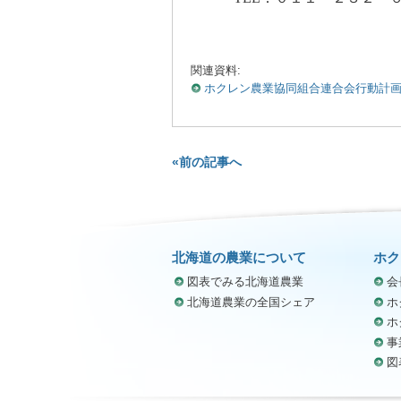
関連資料:
ホクレン農業協同組合連合会行動計
«前の記事へ
北海道の農業について
ホク
図表でみる北海道農業
会
北海道農業の全国シェア
ホ
ホ
事
図