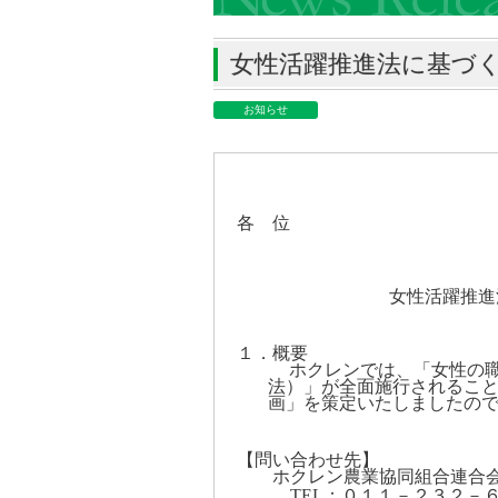
女性活躍推進法に基づ
お知らせ
各 位
女性活躍推進
１．概要
ホクレンでは、「女性の
法）」が全面施行されるこ
画」を策定いたしましたの
【問い合わせ先】
ホクレン農業協同組合連合会
TEL
：０１１－２３２－