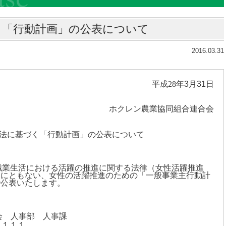
く「行動計画」の公表について
2016.03.31
平成
28
年3
月31
日
ホクレン農業協同組合連合会
法に基づく「行動計画」の公表について
職業生活における活躍の推進に関する法律（女性活躍推進
とにともない、女性の活躍推進のための「一般事業主行動計
で公表いたします。
 人事部 人事課
６１１１