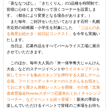
「喜ななつぼし」「きたくりん」の
3
品種を時間制で、
皆様に心ゆくまで味わって頂くコーナーを設置しま
す。（都合により変更となる場合があります。）
また毎年、ご好評をいただいております石狩・札幌
市近郊の幼稚園・小学生を対象にした
「ごはんのあ
る風景お絵かき・絵日記コンテスト
」
を今年も実施い
たします。
当日は、応募作品をすべてパールライス工場に展示
させていただきます。
このほか、毎年大人気の「米一俵争奪大じゃんけん
大会」などのステージイベントや
ライスキャプテンを
探してカード
を集め
スタンプを押印する人探しゲーム
企画
、フ
ー
ドコーディネーターのりささんをお招きし
ておにぎり屋さん体験レッスンを開催、その他「北海
道体育協会
Presents
スポーツ応援米わくわくチャレンジ
コーナー」などイベントも続々登場！！
新米の季節を
楽しんでいただけるイベントで皆様のご来場をお待ち