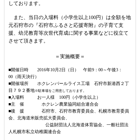
しております。
また、当日の入場料（小学生以上
100
円）は
全額を地
元石狩市の
『
石狩市ふるさと応援寄附
』
の子育て支
援、幼児教育等次世代育成に関する事業などに役立て
させて頂きます。
＝実施概要＝
■開催日時
2016
年
10
月
2
日
（日） 午前
9
：
00
～午後
3
：
00
（雨天決行）
■
開催場所 ホクレンパールライス工場
石狩市新港西２丁
目７９２番地
※
駐車場をご用意しております。
■入場料 お一人様
100
円（小学生以上）
■主 催 ホクレン農業協同組合連合会
■後 援 石狩市、石狩市教育委員会、札幌市教育委員
会、北海道米販売拡大委員会、
公益財団法人北海道体育協会、一般社団法
人札幌市私立幼稚園連合会