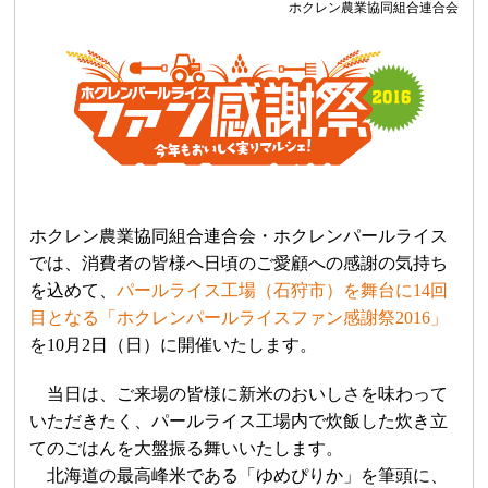
ホクレン農業協同組合連合会
ホクレン農業協同組合連合会・
ホクレンパールライス
では、消費者の皆様へ日頃のご愛顧
への
感謝の気持ち
を込めて、
パールライス工場（石狩市）を舞台に
14
回
目となる「
ホクレンパールライスファン
感謝祭
2016
」
を
10
月
2
日（日）に
開催
いたします
。
当日は、ご来場の皆様に新米のおいしさを味わって
いただきたく、パールライス工場内で炊飯した炊き立
てのごはんを大盤振る舞いいたします。
北海道の最高峰米である「ゆめぴりか」を筆頭に、