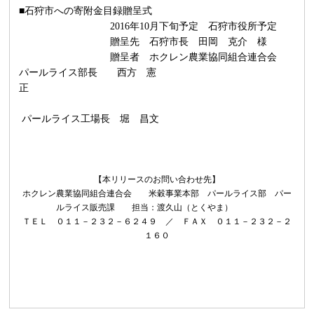
■石狩市への寄附金目録贈呈式
2016
年
10
月下旬予定 石狩市役所予定
贈呈先 石狩市長 田岡 克介 様
贈呈者 ホクレン農業協同組合連合会
パールライス部長 西方 憲
パールライス工場長 堀 昌文
【
本リリースのお問い合わせ先
】
ホクレン農業協同組合連合会 米穀事業本部 パールライス部 パー
ルライス販売課 担当：渡久山（とくやま）
ＴＥＬ ０１１－２３２－６２４９ ／ ＦＡＸ ０１１－２３２－２
１６０