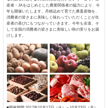
産者・
JA
をはじめとした農業関係者の協力により、今
年も開催いたします。丹精込めて
育てた農畜産物を、
消費者の皆さまに美味しく味わっていただくことが生
産者の喜びにもつながっていき
ます。今年も全道、そ
して全国の消費者の皆さまに美味しい秋の実りをお届
けします。
■
開催期間
2017
年
10
月
17
日（火）～
10
月
23
日（月）