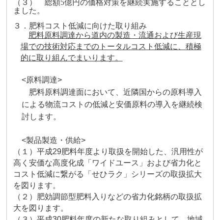
（３） 総額
5
億円の価格対策を継続実施することとし
ました。
３．肥料コスト低減に向けた取り組み
肥料原料調達から道内の製造・流通および生産現
場での技術対応までのトータルコスト低減に、積極
的に取り組んでまいります。
<原料調達>
肥料原料調達面において、近隣国からの原料導入
による物流コストの低減と安
価原料の導入を継続検
討します。
<製品製造・供給>
（１）平成
29
肥料年度より取扱を開始した、汎用性が
高く安価な高度化成「ワイ
ドユース」および省力化と
コスト低減に繋がる「せひラク」シリーズの取扱拡大
を図ります。
（２）肥効調節型肥料入りなどの省力化銘柄の取扱拡
大を図ります。
（３）平成
30
肥料年度の新たな取り組みとして、地域