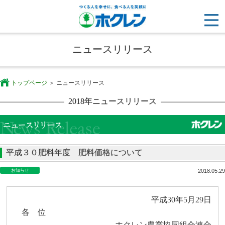
ニュースリリース
トップページ
ニュースリリース
2018年ニュースリリース
平成３０肥料年度 肥料価格について
お知らせ
2018.05.29
平成
30
年
5
月
29
日
各 位
ホクレン農業協同組合連合