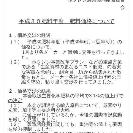
会
平成３０肥料年度 肥料価格について
１
．価格交渉の経過
（１） 平成
30
肥料年度（平成
30
年
6
月～翌年
5
月）の
価格について、
1
月より各メーカーと個別に交渉を行ってきまし
た。
（２） 「ホクレン事業改革プラン」などの重点方策
である「生産資材の更なるコスト低減」の着実
な実践を念頭に、組合員・
JA
から結集された数
量をもとに、メーカー各社に価格値上げ幅の圧
縮を求め、粘り強く交渉を行ってきました。
２．価格交渉の結果
本会取扱主要化学肥料の平均で
3.1%
の値上げで
の決定
（１） 本会が調達する輸入原料について、尿素やり
ん安、加里等主要原料が大幅
に値上がりしているなか、今後の国際市況変動
を厳しく見通しました。
（２） 製造諸経費に関しても、重油等の値上り要因
を極力抑制しました。