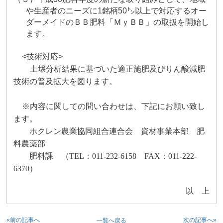
や生産者のニーズに
1
銘柄
50
㌧以上で対応するオー
ダーメイドのＢＢ肥料「
ＭｙＢＢ」の取扱を開始し
ます。
<技術対応>
土壌分析結果に基づいた適正施肥及びりん酸減肥
技術の普及拡大を図ります。
※内容に関しての問い合わせは、下記にお願い致し
ます。
ホクレン農業協同組合連合会 資材事業本部 肥
料農薬部
肥料課 （
TEL
：
011-232-6158
FAX
：
011-222-
6370
）
以 上
«前の記事へ
次の記事へ»
一覧へ戻る