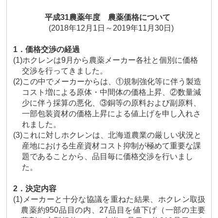
平成
31
農薬年度 農薬価格について
(2018
年
12
月
1
日～
2019
年
11
月
30
日
)
1
．価格交渉の経過
(1)
ホクレンは
9
月から農薬メーカー各社と個別に価格
交渉を行ってきました。
(2)
この中でメーカーからは、①規制強化等に伴う製造
コスト増による原体・中間体の価格上昇、②数量減
少に伴う採算の悪化、③銅等の原料および副原料、
一部包装資材の価格上昇による値上げを申し入れさ
れました。
(3)
これに対しホクレンは、北海道農業の厳しい状況と
産地における生産資材コスト抑制が極めて重要な課
題であることから、品目毎に価格交渉を行いまし
た。
2
．
決定内容
(1)
メーカーと十分な協議を重ねた結果、ホクレン取扱
農薬約
950
品目の内、
27
品目を値下げ（一部の主要