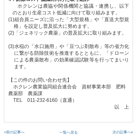
ホクレンは農協や関係機関と協議・連携し、以下
のとおり生産コスト低減に向けて取り組みます。
(1)
組合員ニーズに沿った「大型規格」や「直送大型規
格」を設定し普及拡大に努めます。
(2)
「ジェネリック農薬」の普及拡大に取り組みます。
(3)
水稲の「水口施用」や「豆つぶ剤散布」等の省力化
に繋がる防除技術を推進するとともに、「ドローン
による農薬散布」の効果確認試験等を行ってまいり
ます。
【この件のお問い合わせ先】
ホクレン農業協同組合連合会 資材事業本部 肥料
農薬部 農薬課
TEL
011-232-6160
（直通）
以 上
«前の記事へ
次の記事へ»
一覧へ戻る