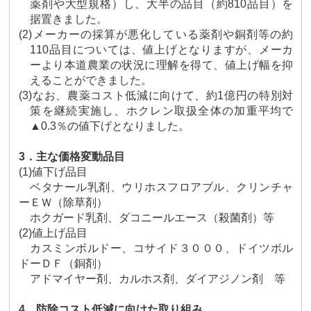
薬剤や大型規格）し、大半の品目（約
810
品目）を
据置きました。
(2)
メーカーの採算が悪化している薬剤や銅剤等の約
110
品目については、値上げとなりますが、メーカ
ーより本道農業の状況に理解を得て、値上げ幅を抑
えることができました。
(3)
なお、農薬コスト低減に向けて、約
1
億円の特別対
策を継続実施し、ホクレン取扱全体の加重平均で
▲
0.3
％の
値下げとなりました。
3
．主
な価格変動品目
(1)
値下げ品目
ベタナール乳剤、ウリホスフロアブル、クリンチャ
ーＥＷ（除草剤）
ホクガード乳剤、ダコニールエース（殺菌剤）等
(2)
値上げ品目
カスミンボルドー、コサイド３０００、ドイツボル
ドーＤＦ（銅剤）
アドマイヤー剤、カルホス剤、ダイアジノン剤 等
4
．防除コスト低減に向けた取り組み