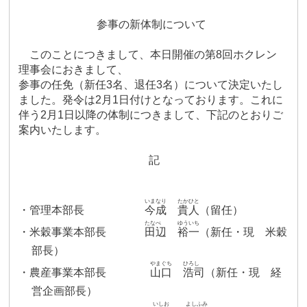
参事の新体制について
このことにつきまして、本日開催の第
8
回ホクレン
理事会におきまして、
参事の任免
（新任
3
名、退任
3
名）
について決定いたし
ました。発令は
2
月
1
日付けとなっております。これに
伴う
2
月
1
日以降の体制につきまして、下記のとおりご
案内いたします。
記
いまなり
たかひと
・管理本部長
今成
貴人
（留任）
たなべ
ゆういち
・米穀事業本部長
田辺
裕一
（新任・現 米穀
部長）
やまぐち
ひろし
・農産事業本部長
山口
浩司
（新任・現 経
営企画部長）
いしお
よしふみ