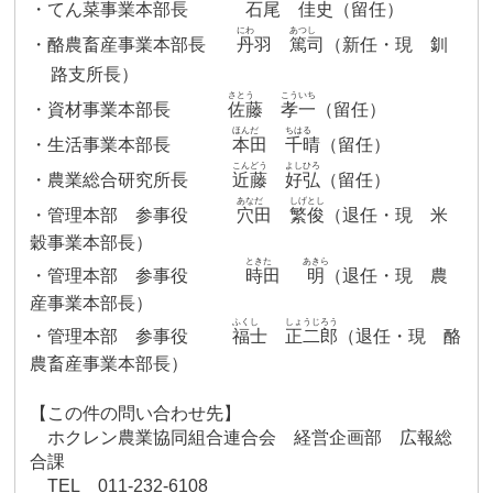
・てん菜事業本部長
石尾
佳史
（
留任）
にわ
あつし
・酪農畜産事業本部長
丹羽
篤司
（新任・現 釧
路支所長）
さとう
こういち
・資材事業本部長
佐藤
孝一
（留任）
ほんだ
ちはる
・生活事業本部長
本田
千晴
（留任）
こんどう
よしひろ
・農業総合研究所長
近藤
好弘
（
留任）
あなだ
しげとし
・管理本部 参事役
穴田
繁俊
（退任・現 米
穀事業本部長）
ときた
あきら
・
管理本部 参事役
時田
明
（退任・現 農
産事業本部長）
ふくし
しょうじろう
・
管理本部 参事役
福士
正二郎
（退任・現 酪
農畜産事業本部長）
【この件の問い合わせ先】
ホクレン農業協同組合連合会 経営企画部 広報総
合課
TEL
011-232-6108