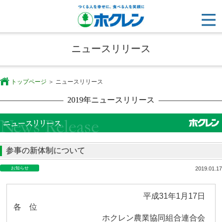
ニュースリリース
トップページ
ニュースリリース
2019年ニュースリリース
参事の新体制について
お知らせ
2019.01.17
平成
31
年
1
月
17
日
各 位
ホクレン農業協同組合連合会