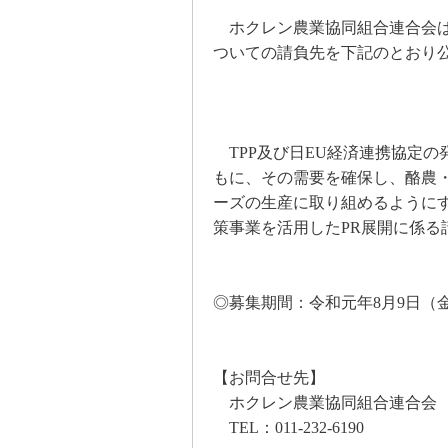
ホクレン農業協同組合連合会は
ついての請負先を下記のとおり
TPP
及び日
EU
経済連携協定の
もに、その需要を確保し、酪農
ーズの生産に取り組めるように
策事業を活用した
PR
展開に係る
◎募集期間：令和元年
8
月
9
日（
【お問合せ先】
ホクレン農業協同組合連合会 
TEL
：
011-232-6190