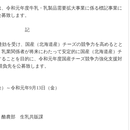
、令和元年度牛乳・乳製品需要拡大事業に係る標記事業に
公募致します。
記
発効を受け、国産（北海道産）チーズの競争力を高めるとと
・乳業関係者が将来にわたって安定的に国産（北海道産）チ
することを目的に、令和元年度国産チーズ競争力強化支援対
請負先を公募致します。
金）～令和元年
9
月
13
日（金）
酪農部 生乳共販課