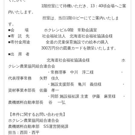
1階控室にて待機いただき、13：40頃会場へご案
内いたします。
控室は、当日1階ロビーにてご案内いたしま
す。
■会 場 ホクレンビル9階 常勤会議室
■寄 託 先 社会福祉法人 北海道社会福祉協議会様
■寄付金用途 全道の児童保育施設での絵本の購入
300万円分の図書カードを贈呈いたします。
■出 席 者
北海道社会福祉協議会様 ホ
クレン農業協同組合連合会
・常務理事 中川 淳二様 ・
代表理事常務 矢野 佳久
・施設支援部長 亀川 義信様 ・
資材事業本部長 佐藤 孝一
・同部 施設福祉課 主査 伊藤 麻里様 ・
農機燃料自動車部長 谷 一弘
【本件に関するお問い合わせ先】
ホクレン農業協同組合連合会
農機燃料自動車部 SS運営開発課
担当：西田・西平