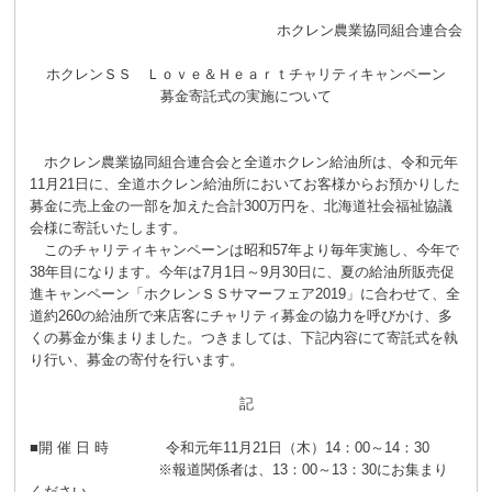
ホクレン農業協同組合連合会
ホクレンＳＳ Ｌｏｖｅ＆Ｈｅａｒｔチャリティキャンペーン
募金寄託式の実施について
ホクレン農業協同組合連合会と全道ホクレン給油所は、令和元年
11月21日に、全道ホクレン給油所においてお客様からお預かりした
募金に売上金の一部を加えた合計300万円を、北海道社会福祉協議
会様に寄託いたします。
このチャリティキャンペーンは昭和57年より毎年実施し、今年で
38年目になります。今年は7月1日～9月30日に、夏の給油所販売促
進キャンペーン「ホクレンＳＳサマーフェア2019」に合わせて、全
道約260の給油所で来店客にチャリティ募金の協力を呼びかけ、多
くの募金が集まりました。つきましては、下記内容にて寄託式を執
り行い、募金の寄付を行います。
記
■開 催 日 時 令和元年11月21日（木）14：00～14：30
※報道関係者は、13：00～13：30にお集まり
ください。