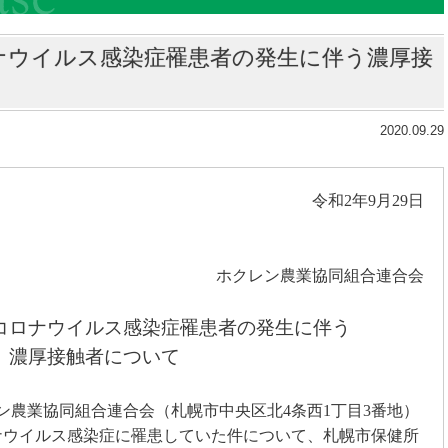
ナウイルス感染症罹患者の発生に伴う濃厚接
2020.09.29
令和
2
年
9
月
29
日
ホクレン農業協同組合連合会
コロナウイルス感染症罹患者の発生に伴う
濃厚接触者について
ン農業協同組合連合会（札幌市中央区北
4
条西
1
丁目
3
番地）
ナウイルス感染症に罹患していた件について、札幌市保健所