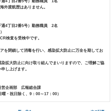
下通
4
丁目
2
番
5
号）勤務職員
1
名
海外渡航歴はありません。
下通
4
丁目
2
番
5
号）勤務職員
2
名
土）
PCR
検査を受検中です。
アを閉鎖して消毒を行い、感染拡大防止に万全を期してお
染拡大防止に向け取り組んでまいりますので、ご理解ご協
い申し上げます。
経営企画部 広報総合課
曜・祝日除く、
9
：
00
～
17
：
00
）