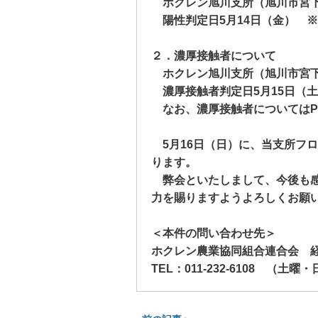
ホクレン旭川支所（旭川市宮
陽性判定日
5
月
14
日（金） ※
２．濃厚接触者について
ホクレン旭川支所（旭川市宮
濃厚接触者判定日
5
月
15
日（
なお、濃厚接触者については
5
月
16
日（日）に、当支所フロ
ります。
弊会といたしまして、今後も感
力を賜りますようよろしくお願
＜本件の問い合わせ先＞
ホクレン農業協同組合連合会 
TEL
：
011-232-6108
（土曜・日