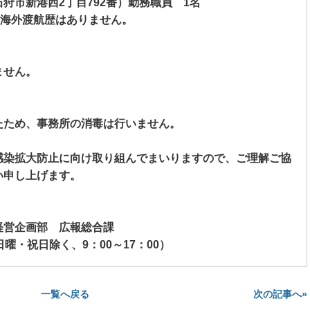
石狩市新港西
2
丁目
792
番）勤務職員
1
名
海外渡航歴はありません。
ません。
たため、事務所の消毒は行いません。
染拡大防止に向け取り組んでまいりますので、ご理解ご協
い申し上げます。
経営企画部 広報総合課
曜・祝日除く、
9
：
00
～
17
：
00
）
次の記事へ»
一覧へ戻る