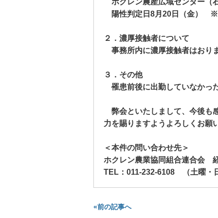
ホクレン農産広域センター（
陽性判定日
8
月
20
日（金） ※
２．濃厚接触者について
事務所内に濃厚接触者はおり
３．その他
罹患前後に出勤していなかっ
弊会といたしまして、今後も感
力を賜りますようよろしくお願
＜本件の問い合わせ先＞
ホクレン農業協同組合連合会 
TEL
：
011-232-6108
（土曜・日
«前の記事へ