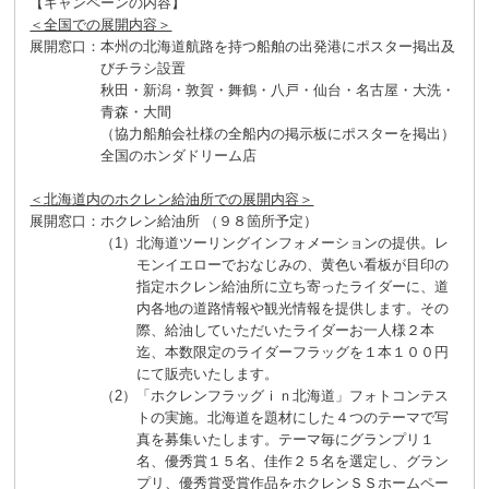
【キャンペーンの内容】
＜全国での展開内容＞
展開窓口
：
本州の北海道航路を持つ船舶の出発港にポスター掲出及
びチラシ設置
秋田・新潟・敦賀・舞鶴・八戸・仙台・名古屋・大洗・
青森・大間
（協力船舶会社様の全船内の掲示板にポスターを掲出）
全国のホンダドリーム店
＜北海道内のホクレン給油所での展開内容＞
展開窓口
：
ホクレン給油所 （９８箇所予定）
（1）
北海道ツーリングインフォメーションの提供。レ
モンイエローでおなじみの、黄色い看板が目印の
指定ホクレン給油所に立ち寄ったライダーに、道
内各地の道路情報や観光情報を提供します。その
際、給油していただいたライダーお一人様２本
迄、本数限定のライダーフラッグを１本１００円
にて販売いたします。
（2）
「ホクレンフラッグｉｎ北海道」フォトコンテス
トの実施。北海道を題材にした４つのテーマで写
真を募集いたします。テーマ毎にグランプリ１
名、優秀賞１５名、佳作２５名を選定し、グラン
プリ、優秀賞受賞作品をホクレンＳＳホームペー