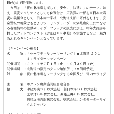
日(金)
まで開催致します。
今回は、「夏の北海道を楽しく、安全に、快適に」のテーマに加
え、震災チャリティとしても位置付け、広告費の一部を東日本大震
災の義援金として、日本赤十字社 北海道支部に寄付をします。安
全運転の啓蒙はもとよりツーリングライダーの満足度向上につなが
る各種情報の提供やライダーフラッグの販売に加え、昨年大好評を
博したフォトコンテスト（詳細はＨＰ参照）を実施するなど、魅力
あふれるキャンペーンとなっています。
【キャンペーン概要】
名 称
：
「セーフティサマーツーリングｉｎ北海道 ２０１
１」ライダーキャンペーン
開催期間
：
２０１１年７月１日（金）～９月３０日（金）
開催場所
：
北海道の指定ホクレン給油所（９８箇所予定）
対 象
：
夏に北海道をツーリングする全国及び、道内のライダ
ー
主 催
：
ホクレン農業協同組合連合会
協 力
：
津軽海峡ﾌｪﾘｰ株式会社、新日本海ﾌｪﾘｰ株式会社、
太平洋ﾌｪﾘｰ株式会社、商船三井ﾌｪﾘｰ株式会社、
川崎近海汽船株式会社、株式会社ホンダモーターサイ
クルジャパン