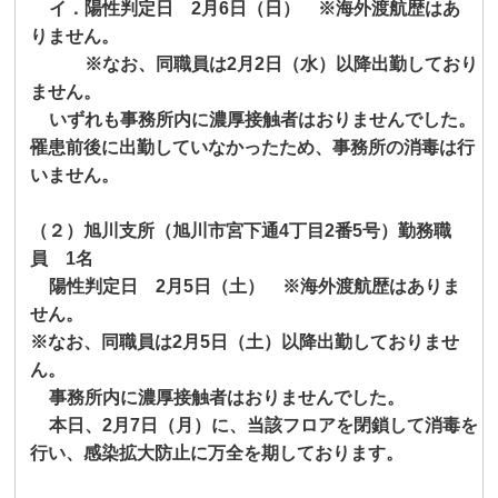
イ．陽性判定日
2
月
6
日（日） ※海外渡航歴はあ
りません。
※なお、同職員は
2
月
2
日（水）以降出勤しており
ません。
いずれも事務所内に濃厚接触者はおりませんでした。
罹患前後に出勤していなかったため、事務所の消毒は行
いません。
（２）旭川支所（旭川市宮下通
4
丁目
2
番
5
号）勤務職
員
1
名
陽性判定日
2
月
5
日（土） ※海外渡航歴はありま
せん。
※なお、同職員は
2
月
5
日（土）以降出勤しておりませ
ん。
事務所内に濃厚接触者はおりませんでした。
本日、
2
月
7
日（月）に、当該フロアを閉鎖して消毒を
行い、感染拡大防止に万全を期しております。