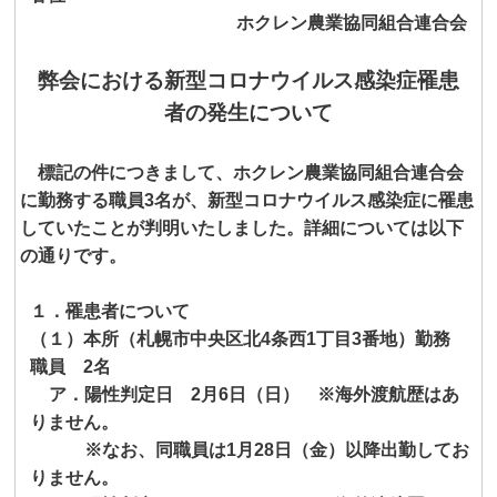
ホクレン農業協同組合連合会
弊会における新型コロナウイルス感染症罹患
者の発生について
標記の件につきまして、ホクレン農業協同組合連合会
に勤務する職員
3
名が、新型コロナウイルス感染症に罹患
していたことが判明いたしました。詳細については以下
の通りです。
１．罹患者について
（１）本所（
札幌市中央区北
4
条西
1
丁目
3
番地
）勤務
職員
2
名
ア．陽性判定日
2
月
6
日（日） ※海外渡航歴はあ
りません。
※なお、同職員は
1
月
28
日（金）以降出勤してお
りません。