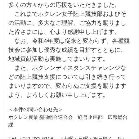
多くの方々からの応援をいただきました。
これまでホクレン女子陸上競技部およびそ
の活動に、多大なご理解、ご協力を賜りまし
た皆さまには、心より感謝申し上げます。
なお、令和
4
年度は従来と変わらず、各種競
技会に参加し優秀な成績を目指すとともに、
地域貢献活動も実施してまいります。
また、ホクレンディスタンスチャレンジな
どの陸上競技支援については引き続き行って
まいりますので、変わらぬご支援を賜ります
よう、よろしくお願い申し上げます。
＜本件の問い合わせ先＞
ホクレン農業協同組合連合会 経営企画部 広報総合
課
TEL
：
011-232-6108
（土曜・日曜・祝日除く、
9
：