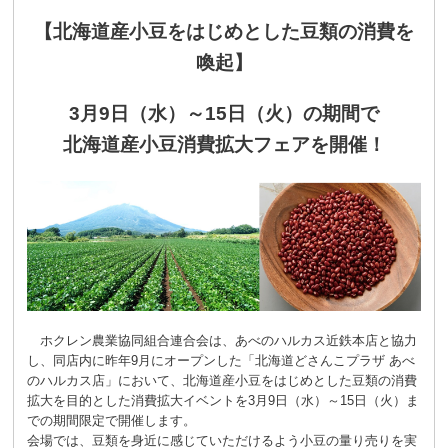
【北海道産小豆をはじめとした豆類の消費を
喚起】
3
月
9
日（水）～
15
日（火）の期間で
北海道産小豆消費拡大フェアを開催！
ホクレン農業協同組合連合会は、あべのハルカス近鉄本店と協力
し、同店内に昨年9月にオープンした「北海道どさんこプラザ あべ
のハルカス店」において、北海道産小豆をはじめとした豆類の消費
拡大を目的とした消費拡大イベントを3月9日（水）～15日（火）ま
での期間限定で開催します。
会場では、豆類を身近に感じていただけるよう小豆の量り売りを実