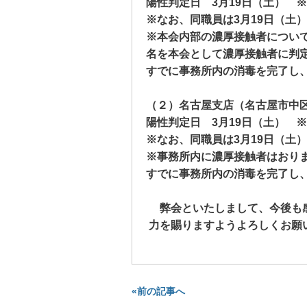
陽性判定日
3
月
19
日（土） ※
※なお、同職員は
3
月
19
日（土）
※本会内部の濃厚接触者につい
名を本会として濃厚接触者に判
すでに事務所内の消毒を完了し
（２）名古屋支店（名古屋市中
陽性判定日
3
月
19
日（土） ※
※なお、同職員は
3
月
19
日（土）
※事務所内に濃厚接触者はおり
すでに事務所内の消毒を完了し
弊会といたしまして、今後も
力を賜りますようよろしくお願
«前の記事へ