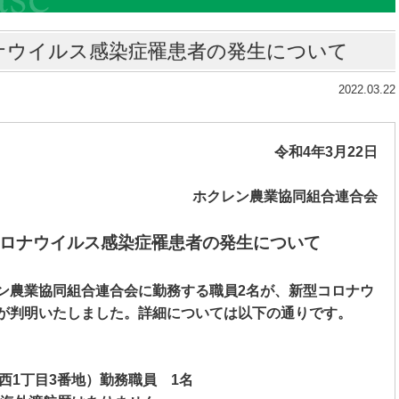
ナウイルス感染症罹患者の発生について
2022.03.22
令和
4
年
3
月
22
日
ホクレン農業協同組合連合会
ロナウイルス感染症罹患者の発生について
ン農業協同組合連合会に勤務する職員
2
名が、新型コロナウ
が判明いたしました。詳細については以下の通りです。
西
1
丁目
3
番地）勤務職員
1
名