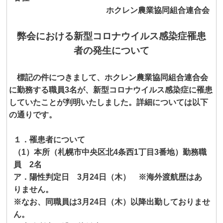
ホクレン農業協同組合連合会
弊会における新型コロナウイルス感染症罹患
者の発生について
標記の件につきまして、ホクレン農業協同組合連合会
に勤務する職員
3
名が、新型コロナウイルス感染症に罹患
していたことが判明いたしました。詳細については以下
の通りです。
１．罹患者について
（
1
）本所（札幌市中央区北
4
条西
1
丁目
3
番地）勤務職
員
2
名
ア．陽性判定日
3
月
24
日（木） ※海外渡航歴はあ
りません。
※なお、同職員は
3
月
24
日（木）以降出勤しておりませ
ん。