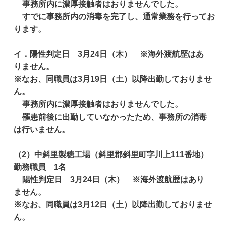
事務所内に濃厚接触者はおりませんでした。
すでに事務所内の消毒を完了し、通常業務を行ってお
ります。
イ．陽性判定日
3
月
24
日（木） ※海外渡航歴はあ
りません。
※なお、同職員は
3
月
19
日（土）以降出勤しておりませ
ん。
事務所内に濃厚接触者はおりませんでした。
罹患前後に出勤していなかったため、事務所の消毒
は行いません。
（
2
）中斜里製糖工場（斜里郡斜里町字川上
111
番地）
勤務職員
1
名
陽性判定日
3
月
24
日（木） ※海外渡航歴はあり
ません。
※なお、同職員は
3
月
12
日（土）以降出勤しておりませ
ん。