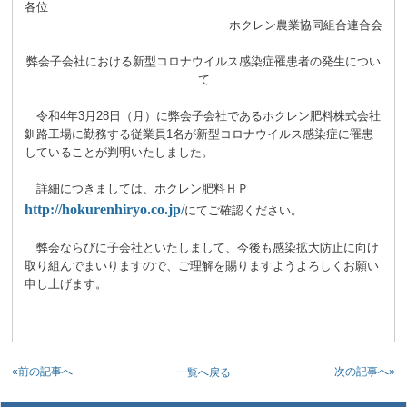
各位
ホクレン農業協同組合連合会
弊会子会社における新型コロナウイルス感染症罹患者の発生につい
て
令和4年3月28日（月）に弊会子会社であるホクレン肥料株式会社
釧路工場に勤務する従業員1名が新型コロナウイルス感染症に罹患
していることが判明いたしました。
詳細につきましては、ホクレン肥料ＨＰ
http://hokurenhiryo.co.jp/
にてご確認ください。
弊会ならびに子会社といたしまして、今後も感染拡大防止に向け
取り組んでまいりますので、ご理解を賜りますようよろしくお願い
申し上げます。
«前の記事へ
次の記事へ»
一覧へ戻る