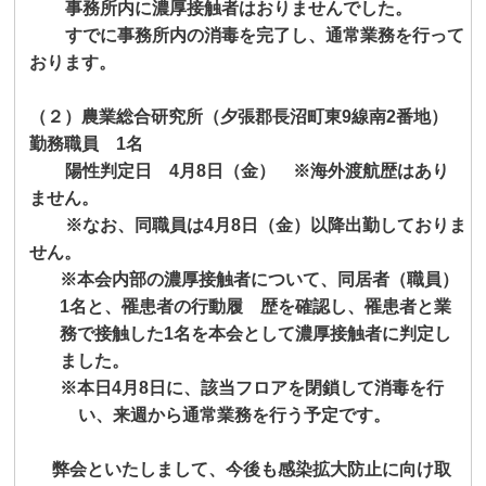
事務所内に濃厚接触者はおりませんでした。
すでに事務所内の消毒を完了し、通常業務を行って
おります。
（２）農業総合研究所（夕張郡長沼町東
9
線南
2
番地）
勤務職員
1
名
陽性判定日
4
月
8
日（金） ※海外渡航歴はあり
ません。
※なお、同職員は
4
月
8
日（金）以降出勤しておりま
せん。
※本会内部の濃厚接触者について、同居者（職員）
1
名と、罹患者の行動履 歴を確認し、罹患者と業
務で接触した
1
名を本会として濃厚接触者に判定し
ました。
※
本日
4
月
8
日に、該当フロアを閉鎖して消毒を行
い、来週から通常業務を行う予定です
。
弊会といたしまして、今後も感染拡大防止に向け取