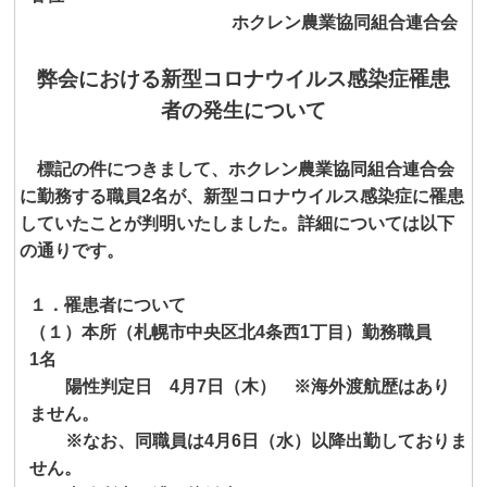
ホクレン農業協同組合連合会
弊会における新型コロナウイルス感染症罹患
者の発生について
標記の件につきまして、ホクレン農業協同組合連合会
に勤務する職員
2
名が、新型コロナウイルス感染症に罹患
していたことが判明いたしました。詳細については以下
の通りです。
１．罹患者について
（１）本所（札幌市中央区北
4
条西
1
丁目）勤務職員
1
名
陽性判定日
4
月
7
日（木） ※海外渡航歴はあり
ません。
※なお、同職員は
4
月
6
日（水）以降出勤しておりま
せん。