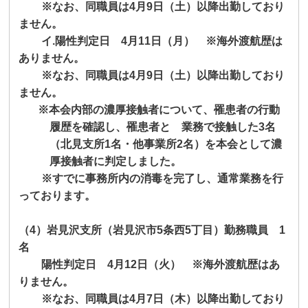
※なお、同職員は
4
月
9
日（土）以降出勤しており
ません。
イ
.
陽性判定日
4
月
11
日（月） ※海外渡航歴は
ありません。
※なお、同職員は
4
月
9
日（土）以降出勤しており
ません。
※本会内部の濃厚接触者について、罹患者の行動
履歴を確認し、罹患者と 業務で接触した
3
名
（北見支所
1
名・他事業所
2
名）を本会として濃
厚接触者に判定しました。
※すでに事務所内の消毒を完了し、通常業務を行
っております。
（
4
）岩見沢支所（岩見沢市
5
条西
5
丁目）勤務職員
1
名
陽性判定日
4
月
12
日（火） ※海外渡航歴はあ
りません。
※なお、同職員は
4
月
7
日（木）以降出勤しており