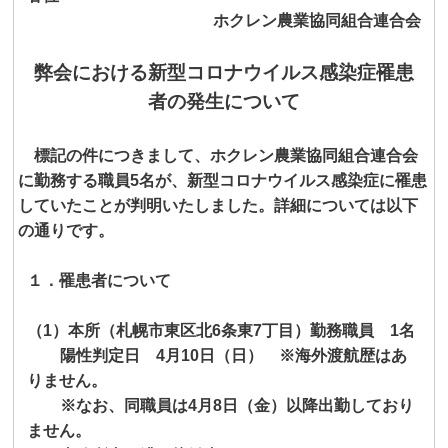
ホクレン農業協同組合連合会
弊会における新型コロナウイルス感染症罹患
者の発生について
標記の件につきまして、ホクレン農業協同組合連合会
に勤務する職員
5
名が、新型コロナウイルス感染症に罹患
していたことが判明いたしました。詳細については以下
の通りです。
１．罹患者について
（
1
）本所（札幌市東区北
6
条東
7
丁目）勤務職員
1
名
陽性判定日
4
月
10
日（日） ※海外渡航歴はあ
りません。
※なお、同職員は
4
月
8
日（金）以降出勤しており
ません。