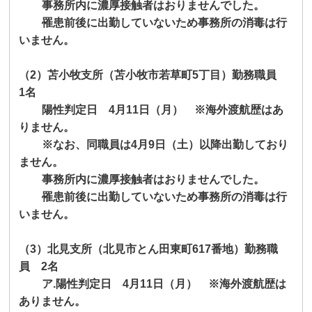
事務所内に濃厚接触者はおりませんでした。
罹患前後に出勤していないため事務所の消毒は行
いません。
（
2
）苫小牧支所（苫小牧市若草町
5
丁目）勤務職員
1
名
陽性判定日
4
月
11
日（月） ※海外渡航歴はあ
りません。
※なお、同職員は
4
月
9
日（土）以降出勤しており
ません。
事務所内に濃厚接触者はおりませんでした。
罹患前後に出勤していないため事務所の消毒は行
いません。
（
3
）北見支所（北見市とん田東町
617
番地）勤務職
員
2
名
ア
.
陽性判定日
4
月
11
日（月） ※海外渡航歴は
ありません。