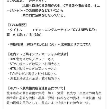
ョンの放送。 好評を博す。
現在も自身の音楽制作の他、CM音楽や映画音楽、ミュ
ージシャンへの楽曲提供など行いながら
精力的に活動を行なっている。
【TVCM概要】
・タイトル ：モォ～ニングルーティン「GYU NEW DAY」
篇 A（15s）/ B（15s）
・時期/地域：2022年11月1日（火）～北海道エリアにてOA
【道内テレビ局インフォマーシャル出演者】
・HBC北海道放送／グッチーさん
・STV札幌テレビ放送／上杉周大さん
・HTB北海道テレビ放送／ルナさん
・TVhテレビ北海道／杉村太蔵さん
・UHB北海道文化放送／森本稀哲さん
【ホクレン農業協同組合連合会について】
北海道産の農畜産物の集荷・加工・流通・販売や、生産者の農畜産
物生産に必要な機械・器具・肥料・飼料などの資材、生産技術、情
報の提供を目的として、農協により組織された連合会です。