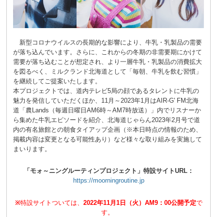
新型コロナウイルスの長期的な影響により、牛乳・乳製品の需要
が落ち込んでいます。さらに、これからの冬期の非需要期にかけて
需要が落ち込むことが想定され、より一層牛乳・乳製品の消費拡大
を図るべく、ミルクランド北海道として「毎朝、牛乳を飲む習慣」
を継続してご提案いたします。
本プロジェクトでは、道内テレビ5局の顔であるタレントに牛乳の
魅力を発信していただくほか、11月～2023年1月はAIR-G' FM北海
道「農Lands（毎週日曜日AM6時～AM7時放送）」内でリスナーか
ら集めた牛乳エピソードを紹介、北海道じゃらん2023年2月号で道
内の有名旅館との朝食タイアップ企画（※本日時点の情報のため、
掲載内容は変更となる可能性あり）など様々な取り組みを実施して
まいります。
「モォ～ニングルーティンプロジェクト」特設サイト
URL
：
https://moorningroutine.jp
※
特設サイトついては、
2022
年
11
月
1
日（火）
AM9
：
00
公開予定
で
す
。