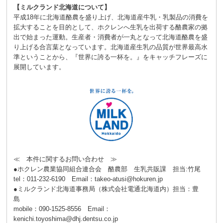
【ミルクランド北海道について】
平成18年に北海道酪農を盛り上げ、北海道産牛乳・乳製品の消費を
拡大することを目的として、ホクレンへ生乳を出荷する酪農家の拠
出で始まった運動。生産者・消費者が一丸となって北海道酪農を盛
り上げる合言葉となっています。北海道産生乳の品質が世界最高水
準ということから、『世界に誇る一杯を。』をキャッチフレーズに
展開しています。
≪ 本件に関するお問い合わせ ≫
●ホクレン農業協同組合連合会 酪農部 生乳共販課 担当:竹尾
tel：011-232-6190 Email：takeo-atusi@hokuren.jp
●ミルクランド北海道事務局（株式会社電通北海道内）担当：豊
島
mobile：090-1525-8556 Email：
kenichi.toyoshima@dhj.dentsu.co.jp