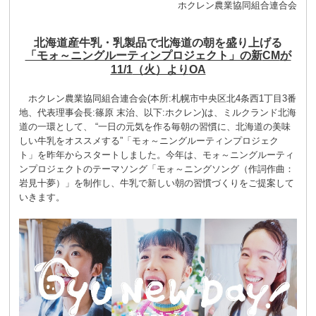
ホクレン農業協同組合連合会
北海道産牛乳・乳製品で北海道の朝を盛り上げる
「モォ～ニングルーティンプロジェクト」の新
CM
が
11/1
（火）より
OA
ホクレン農業協同組合連合会(本所:札幌市中央区北4条西1丁目3番
地、代表理事会長:篠原 末治、以下:ホクレン)は、ミルクランド北海
道の一環として、 “一日の元気を作る毎朝の習慣に、北海道の美味
しい牛乳をオススメする”「モォ～ニングルーティンプロジェク
ト」を昨年からスタートしました。今年は、モォ～ニングルーティ
ンプロジェクトのテーマソング「モォ～ニングソング（作詞作曲：
岩見十夢）」を制作し、牛乳で新しい朝の習慣づくりをご提案して
いきます。