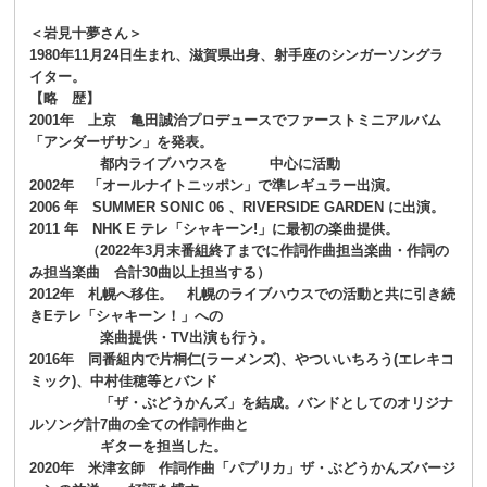
＜岩見十夢さん＞
1980年11月24日生まれ、滋賀県出身、射手座のシンガーソングラ
イター。
【略 歴】
2001年 上京 亀田誠治プロデュースでファーストミニアルバム
「アンダーザサン」を発表。
都内ライブハウスを 中心に活動
2002年 「オールナイトニッポン」で準レギュラー出演。
2006 年 SUMMER SONIC 06 、RIVERSIDE GARDEN に出演。
2011 年 NHK E テレ「シャキーン!」に最初の楽曲提供。
（2022年3月末番組終了までに作詞作曲担当楽曲・作詞の
み担当楽曲 合計30曲以上担当する）
2012年 札幌へ移住。 札幌のライブハウスでの活動と共に引き続
きEテレ「シャキーン！」への
楽曲提供・TV出演も行う。
2016年 同番組内で片桐仁(ラーメンズ)、やついいちろう(エレキコ
ミック)、中村佳穂等とバンド
「ザ・ぶどうかんズ」を結成。
バンドとしてのオリジナ
ルソング計7曲の全ての作詞作曲と
ギターを担当した。
2020年 米津玄師 作詞作曲「パプリカ」ザ・ぶどうかんズバージ