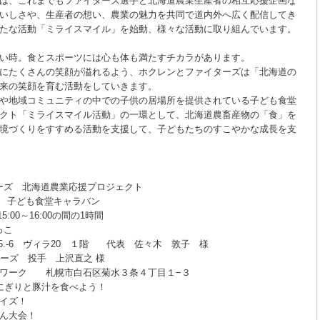
は、これまでもファイターズ選手と北海道農業生産者の相互応援企画な
いしさや、生産者の想い、農業の魅力を共同で道内外へ広く配信してき
たな活動「ミライスマイル」を始動、様々な活動に取り組んでいます。
い時。食とスポーツには心も体も満たすチカラがあります。
にたくさんの笑顔が溢れるよう、ホクレンとファイターズは「北海道の
来の笑顔を育む活動をしていきます。
や地域コミュニティの中での子供の居場所を提供されている子ども食堂
クト「ミライスマイル活動」の一環として、北海道農畜産物の「食」を
境づくりをすすめる活動を支援して、子どもたちのすこやかな成長を支
ターズ 北海道農業応援プロジェクト
ども食堂キャラバン
5:00～16:00の間の1時間
っこ
 ヴィラ20 １階 代表 佐々木 敦子 様
ターズ 投手 上沢直之 様
トワーク 札幌市白石区菊水３条４丁目１−３
にぎりと豚汁を食べよう！
ズ！
大会！