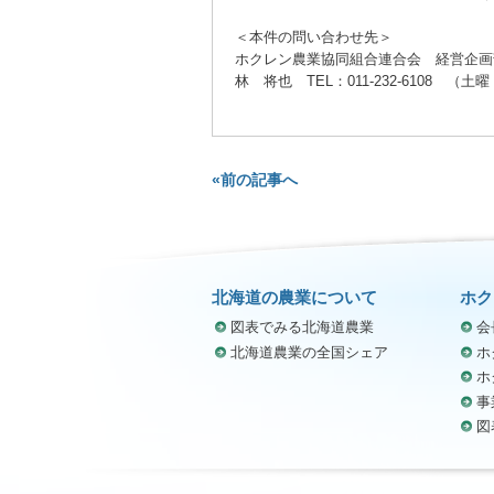
＜本件の問い合わせ先＞
ホクレン農業協同組合連合会 経営企画
林 将也 TEL：011-232-6108 （
«前の記事へ
北海道の農業について
ホク
図表でみる北海道農業
会
北海道農業の全国シェア
ホ
ホ
事
図