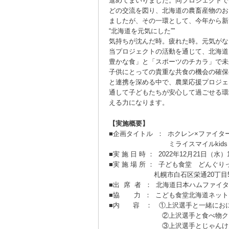
進めてまいりました。同プロジェクトで
どの交流を図り、北海道の農畜産物のお
ましたが、その一環として、今年から新
“北海道を元気にした””
気持ちが沈んだ時。疲れた時。元気がな
当プロジェクトの活動を通じて、北海道
豊かな食」と「スポーツのチカラ」で未
子供にとっての貴重な共食の機会の確保
と連携を深める中で、農業応援プロジェ
通して子どもたちが安心して過ごせる環
える力になります。
【実施概要】
■企画タイトル ： ホクレン×ファイ
ミライスマイルkids 子
■実 施 日 時 ： 2022年12月21日（水）1
■実 施 場 所 ： 子ども食堂 どんぐり
札幌市白石区栄通20丁目5.-6
■出 席 者 ： 北海道日本ハムファイ
■協 力 ： こども食堂北海道ネッ
■内 容 ： ①上沢選手と一緒にお
②上沢選手と食べ物クイ
③上沢選手とじゃんけん