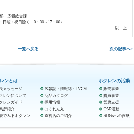
部 広報総合課
土曜・日曜・祝日除く 9：00～17：00）
以 上
次の記事へ»
一覧へ戻る
レンとは
ホクレンの活動
長メッセージ
広報誌・情報誌・TVCM
販売事業
クレンについて
商品カタログ
購買事業
クレンガイド
採用情報
営農支援
業所紹介
ほくれん丸
CSR活動
表でみるホクレン
直営店のご紹介
SDGsへの貢献