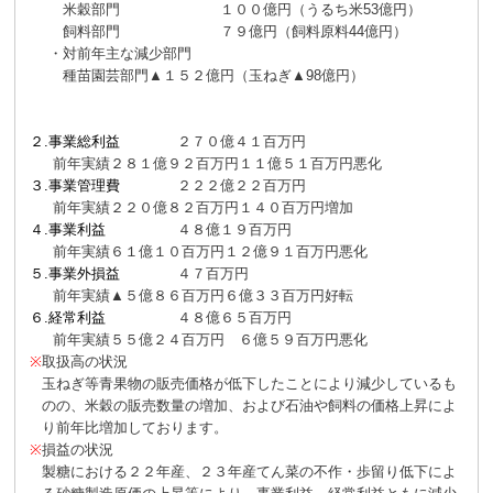
米穀部門
１００億円（うるち米53億円）
飼料部門
７９億円（飼料原料44億円）
・
対前年主な減少部門
種苗園芸部門
▲１５２億円（玉ねぎ▲98億円）
２.
事業総利益
２７０億４１百万円
前年実績
２８１億９２百万円
１１億５１百万円悪化
３.
事業管理費
２２２億２２百万円
前年実績
２２０億８２百万円
１４０百万円増加
４.
事業利益
４８億１９百万円
前年実績
６１億１０百万円
１２億９１百万円悪化
５.
事業外損益
４７百万円
前年実績
▲５億８６百万円
６億３３百万円好転
６.
経常利益
４８億６５百万円
前年実績
５５億２４百万円
６億５９百万円悪化
※
取扱高の状況
玉ねぎ等青果物の販売価格が低下したことにより減少しているも
のの、米穀の販売数量の増加、および石油や飼料の価格上昇によ
り前年比増加しております。
※
損益の状況
製糖における２２年産、２３年産てん菜の不作・歩留り低下によ