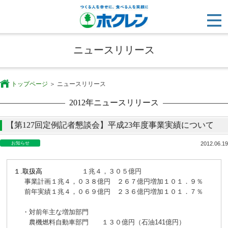
ニュースリリース
トップページ
ニュースリリース
2012年ニュースリリース
【第127回定例記者懇談会】平成23年度事業実績について
お知らせ
2012.06.19
１.
取扱高
１兆４，３０５億円
事業計画
１兆４，０３８億円
２６７億円増加
１０１．９％
前年実績
１兆４，０６９億円
２３６億円増加
１０１．７％
・
対前年主な増加部門
農機燃料自動車部門
１３０億円（石油141億円）