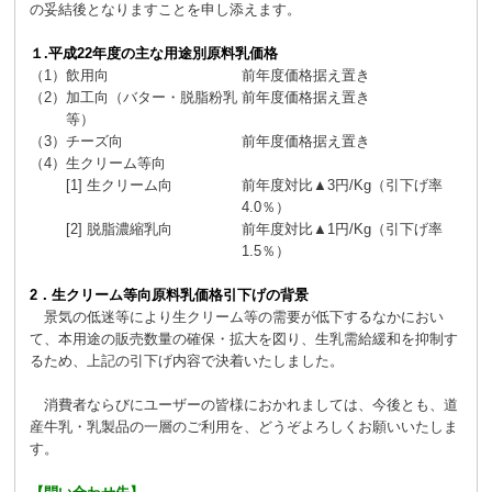
の妥結後となりますことを申し添えます。
１.平成22年度の主な用途別原料乳価格
（1）
飲用向
前年度価格据え置き
（2）
加工向（バター・脱脂粉乳
前年度価格据え置き
等）
（3）
チーズ向
前年度価格据え置き
（4）
生クリーム等向
[1] 生クリーム向
前年度対比▲3円/Kg（引下げ率
4.0％）
[2] 脱脂濃縮乳向
前年度対比▲1円/Kg（引下げ率
1.5％）
2．生クリーム等向原料乳価格引下げの背景
景気の低迷等により生クリーム等の需要が低下するなかにおい
て、本用途の販売数量の確保・拡大を図り、生乳需給緩和を抑制す
るため、上記の引下げ内容で決着いたしました。
消費者ならびにユーザーの皆様におかれましては、今後とも、道
産牛乳・乳製品の一層のご利用を、どうぞよろしくお願いいたしま
す。