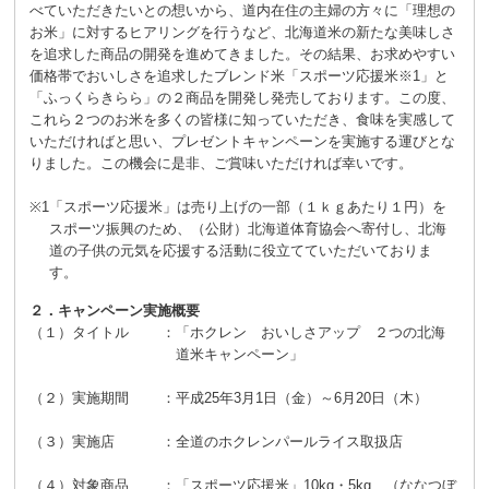
べていただきたいとの想いから、道内在住の主婦の方々に「理想の
お米」に対するヒアリングを行うなど、北海道米の新たな美味しさ
を追求した商品の開発を進めてきました。その結果、お求めやすい
価格帯でおいしさを追求したブレンド米「スポーツ応援米
※1
」と
「ふっくらきらら」の２商品を開発し発売しております。この度、
これら２つのお米を多くの皆様に知っていただき、食味を実感して
いただければと思い、プレゼントキャンペーンを実施する運びとな
りました。この機会に是非、ご賞味いただければ幸いです。
※1
「スポーツ応援米」は売り上げの一部（１ｋｇあたり１円）を
スポーツ振興のため、（公財）北海道体育協会へ寄付し、北海
道の子供の元気を応援する活動に役立てていただいておりま
す。
２．キャンペーン実施概要
（１）タイトル
：
「ホクレン おいしさアップ ２つの北海
道米キャンペーン」
（２）実施期間
：
平成25年3月1日（金）～6月20日（木）
（３）実施店
：
全道のホクレンパールライス取扱店
（４）対象商品
：
「スポーツ応援米」10kg・5kg （ななつぼ