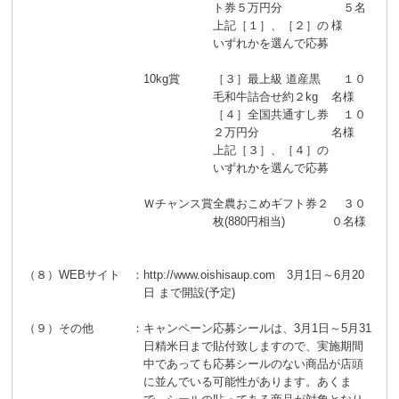
ト券５万円分
５名
上記［１］、［２］の
様
いずれかを選んで応募
10kg賞
［３］最上級 道産黒
１０
毛和牛詰合せ約２kg
名様
［４］全国共通すし券
１０
２万円分
名様
上記［３］、［４］の
いずれかを選んで応募
Ｗチャンス賞
全農おこめギフト券２
３０
枚(880円相当)
０名様
（８）WEBサイト
：
http://www.oishisaup.com 3月1日～6月20
日 まで開設(予定)
（９）その他
：
キャンペーン応募シールは、3月1日～5月31
日精米日まで貼付致しますので、実施期間
中であっても応募シールのない商品が店頭
に並んでいる可能性があります。あくま