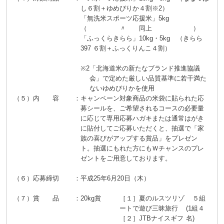
し６割＋ゆめぴりか４割
※2
）
「無洗米スポーツ応援米」5kg
（ 〃 同上 ）
「ふっくらきらら」10kg・5kg （きらら
397 ６割＋ふっくりんこ４割）
※2
「北海道米の新たなブランド推進協議
会」で定めた厳しい品質基準に若干満た
ないゆめぴりかを使用
（５）内 容
：
キャンペーン対象商品の米袋に貼られた応
募シールを、ご希望されるコースの必要量
に応じて専用応募ハガキまたは通常はがき
に貼付してご応募いただくと、抽選で「家
族の喜びがアップする賞品」をプレゼン
ト。抽選にもれた方にもＷチャンスのプレ
ゼントをご用意しております。
（６）応募締切
：
平成25年6月20日（木）
（７）賞 品
：
20kg賞
［１］夏のルスツリゾ
５組
ートで遊び三昧旅行
(1組４
［２］JTBナイスギフ
名)